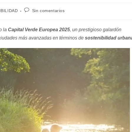
Comentarios
BILIDAD
Sin comentarios
de
la
entrada:
o la
Capital Verde Europea 2025
, un prestigioso galardón
 ciudades más avanzadas en términos de
sostenibilidad urban