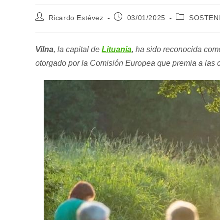
Autor
Publicación
Categoría
Ricardo Estévez
03/01/2025
SOSTENI
de
de
de
la
la
la
entrada:
entrada:
entrada:
Vilna
, la capital de
Lituania
, ha sido reconocida com
otorgado por la Comisión Europea que premia a las