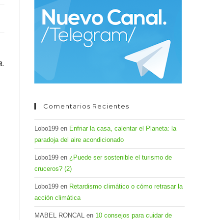
el
panel
de
búsqueda.
a
.
Comentarios Recientes
Lobo199
en
Enfriar la casa, calentar el Planeta: la
paradoja del aire acondicionado
Lobo199
en
¿Puede ser sostenible el turismo de
cruceros? (2)
Lobo199
en
Retardismo climático o cómo retrasar la
acción climática
MABEL RONCAL
en
10 consejos para cuidar de