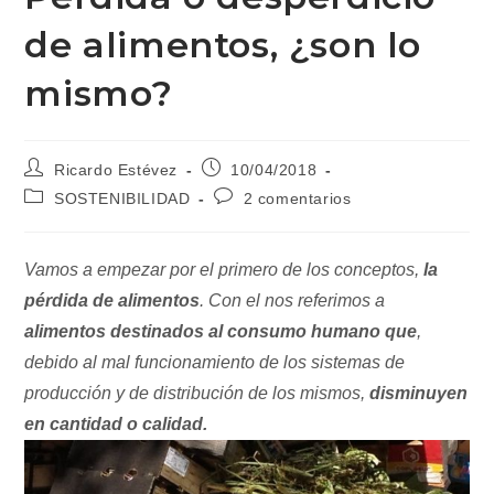
de alimentos, ¿son lo
mismo?
Autor
Publicación
Ricardo Estévez
10/04/2018
de
de
Categoría
Comentarios
SOSTENIBILIDAD
2 comentarios
la
la
de
de
entrada:
entrada:
la
la
entrada:
entrada:
Vamos a empezar por el primero de los conceptos,
la
pérdida de alimentos
. Con el nos referimos a
alimentos destinados al consumo humano que
,
debido al mal funcionamiento de los sistemas de
producción y de distribución de los mismos,
disminuyen
en cantidad o calidad.