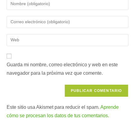
Introduce
tu
nombre
Introduce
o
tu
nombre
dirección
Introduce
de
de
la
usuario
correo
URL
para
electrónico
de
comentar
para
Guarda mi nombre, correo electrónico y web en este
tu
comentar
navegador para la próxima vez que comente.
web
(opcional)
Este sitio usa Akismet para reducir el spam.
Aprende
cómo se procesan los datos de tus comentarios.