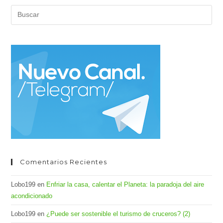
Pul
Es
par
cer
el
pan
de
bús
Comentarios Recientes
Lobo199
en
Enfriar la casa, calentar el Planeta: la paradoja del aire
acondicionado
Lobo199
en
¿Puede ser sostenible el turismo de cruceros? (2)