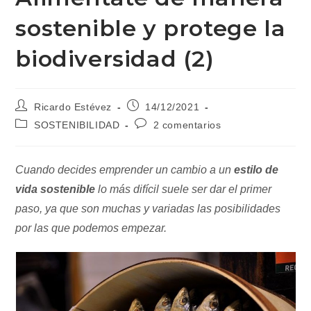
sostenible y protege la
biodiversidad (2)
Autor
Publicación
Ricardo Estévez
14/12/2021
de
de
Categoría
Comentarios
SOSTENIBILIDAD
2 comentarios
la
la
de
de
entrada:
entrada:
la
la
entrada:
entrada:
Cuando decides emprender un cambio a un
estilo de
vida sostenible
lo más difícil suele ser dar el primer
paso, ya que son muchas y variadas las posibilidades
por las que podemos empezar.