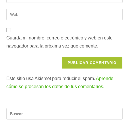
tu
nombre
dirección
Introduce
de
de
la
usuario
correo
URL
para
electrónico
de
comentar
para
Guarda mi nombre, correo electrónico y web en este
tu
comentar
navegador para la próxima vez que comente.
web
(opcional)
Este sitio usa Akismet para reducir el spam.
Aprende
cómo se procesan los datos de tus comentarios.
Pul
Es
par