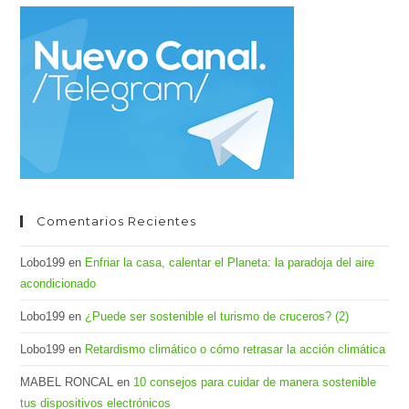
cer
el
pan
de
bús
Comentarios Recientes
Lobo199
en
Enfriar la casa, calentar el Planeta: la paradoja del aire
acondicionado
Lobo199
en
¿Puede ser sostenible el turismo de cruceros? (2)
Lobo199
en
Retardismo climático o cómo retrasar la acción climática
MABEL RONCAL
en
10 consejos para cuidar de manera sostenible
tus dispositivos electrónicos