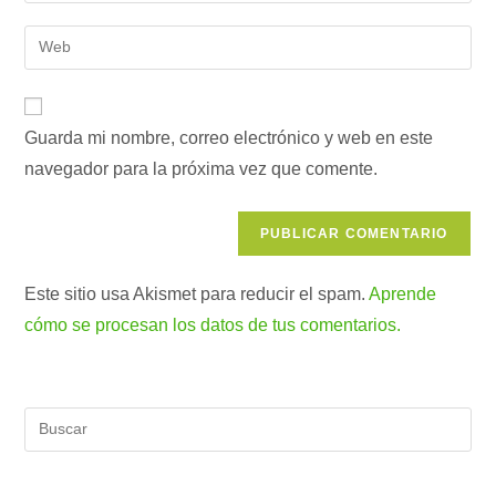
nombre
dirección
Introduce
de
de
la
usuario
correo
URL
para
electrónico
de
comentar
para
Guarda mi nombre, correo electrónico y web en este
tu
comentar
navegador para la próxima vez que comente.
web
(opcional)
Este sitio usa Akismet para reducir el spam.
Aprende
cómo se procesan los datos de tus comentarios.
Pul
Es
par