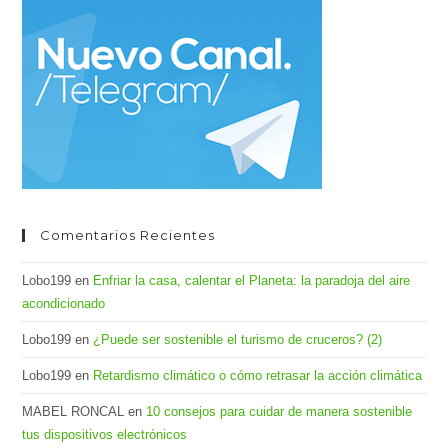
cer
el
pan
de
bús
Comentarios Recientes
Lobo199
en
Enfriar la casa, calentar el Planeta: la paradoja del aire
acondicionado
Lobo199
en
¿Puede ser sostenible el turismo de cruceros? (2)
Lobo199
en
Retardismo climático o cómo retrasar la acción climática
MABEL RONCAL
en
10 consejos para cuidar de manera sostenible
tus dispositivos electrónicos