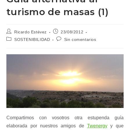
turismo de masas (1)
Autor
Publicación
Ricardo Estévez
23/08/2012
de
de
Categoría
Comentarios
SOSTENIBILIDAD
Sin comentarios
la
la
de
de
entrada:
entrada:
la
la
entrada:
entrada:
Compartimos con vosotros otra estupenda guía
elaborada por nuestros amigos de
Twenergy
y que