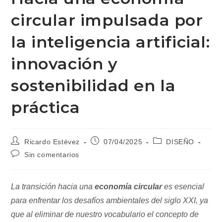
circular impulsada por
la inteligencia artificial:
innovación y
sostenibilidad en la
práctica
Autor
Publicación
Categoría
Ricardo Estévez
07/04/2025
DISEÑO
de
de
de
Comentarios
Sin comentarios
la
la
la
de
entrada:
entrada:
entrada:
la
entrada:
La transición hacia una
economía circular
es esencial
para enfrentar los desafíos ambientales del siglo XXI, ya
que al eliminar de nuestro vocabulario el concepto de