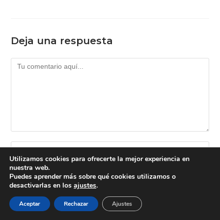
Deja una respuesta
Comentario
Introduce
Utilizamos cookies para ofrecerte la mejor experiencia en
tu
nuestra web.
nombre
Puedes aprender más sobre qué cookies utilizamos o
Introduce
o
desactivarlas en los
ajustes
.
tu
nombre
dirección
Aceptar
Rechazar
Ajustes
Introduce
de
de
la