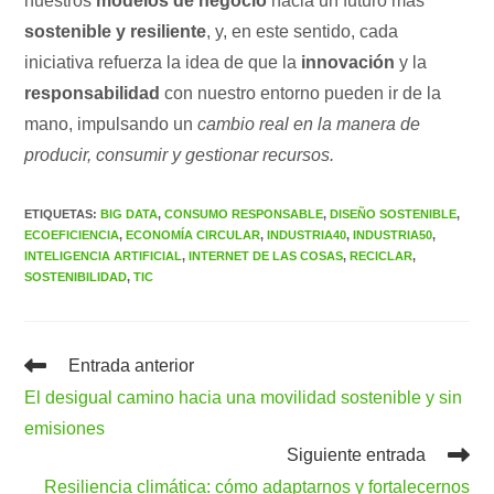
nuestros
modelos de negocio
hacia un futuro más
sostenible y resiliente
, y, en este sentido, cada
iniciativa refuerza la idea de que la
innovación
y la
responsabilidad
con nuestro entorno pueden ir de la
mano, impulsando un
cambio real en la manera de
producir, consumir y gestionar recursos.
ETIQUETAS
:
BIG DATA
,
CONSUMO RESPONSABLE
,
DISEÑO SOSTENIBLE
,
ECOEFICIENCIA
,
ECONOMÍA CIRCULAR
,
INDUSTRIA40
,
INDUSTRIA50
,
INTELIGENCIA ARTIFICIAL
,
INTERNET DE LAS COSAS
,
RECICLAR
,
SOSTENIBILIDAD
,
TIC
Leer
Entrada anterior
más
El desigual camino hacia una movilidad sostenible y sin
artículos
emisiones
Siguiente entrada
Resiliencia climática: cómo adaptarnos y fortalecernos