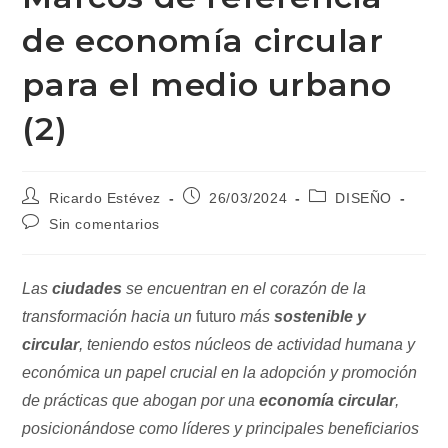
de economía circular
para el medio urbano
(2)
Autor
Publicación
Categoría
Ricardo Estévez
26/03/2024
DISEÑO
de
de
de
Comentarios
Sin comentarios
la
la
la
de
entrada:
entrada:
entrada:
la
entrada:
Las
ciudades
se encuentran en el corazón de la
transformación hacia un
futuro
más
sostenible y
circular
, teniendo estos núcleos de actividad humana y
económica un papel crucial en la adopción y promoción
de prácticas que abogan por una
economía circular
,
posicionándose como líderes y principales beneficiarios