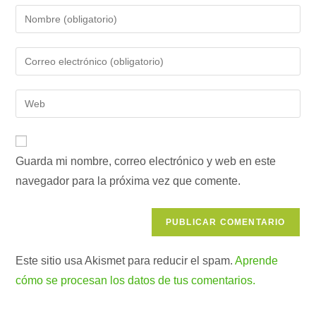
Introduce
tu
nombre
Introduce
o
tu
nombre
dirección
Introduce
de
de
la
usuario
correo
URL
para
electrónico
de
comentar
para
Guarda mi nombre, correo electrónico y web en este
tu
comentar
navegador para la próxima vez que comente.
web
(opcional)
Este sitio usa Akismet para reducir el spam.
Aprende
cómo se procesan los datos de tus comentarios.