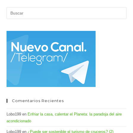
Pul
Es
par
cer
el
pan
de
bús
Comentarios Recientes
Lobo199
en
Enfriar la casa, calentar el Planeta: la paradoja del aire
acondicionado
Lobo199
en
¿Puede ser sostenible el turismo de cruceros? (2)