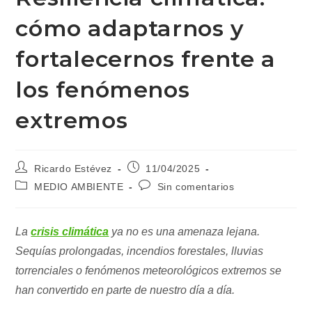
cómo adaptarnos y
fortalecernos frente a
los fenómenos
extremos
Autor
Publicación
Ricardo Estévez
11/04/2025
de
de
Categoría
Comentarios
MEDIO AMBIENTE
Sin comentarios
la
la
de
de
entrada:
entrada:
la
la
entrada:
entrada:
La
crisis climática
ya no es una amenaza lejana.
Sequías prolongadas, incendios forestales, lluvias
torrenciales o fenómenos meteorológicos extremos se
han convertido en parte de nuestro día a día.