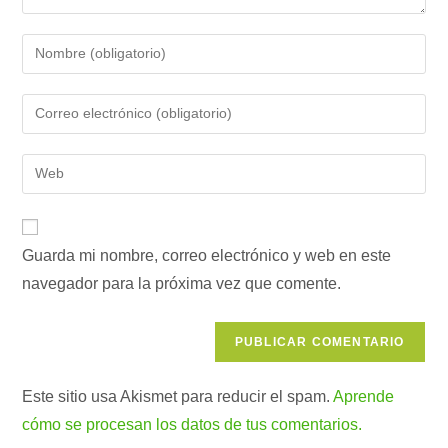
Introduce
tu
nombre
Introduce
o
tu
nombre
dirección
Introduce
de
de
la
usuario
correo
URL
para
electrónico
de
comentar
para
Guarda mi nombre, correo electrónico y web en este
tu
comentar
navegador para la próxima vez que comente.
web
(opcional)
Este sitio usa Akismet para reducir el spam.
Aprende
cómo se procesan los datos de tus comentarios.