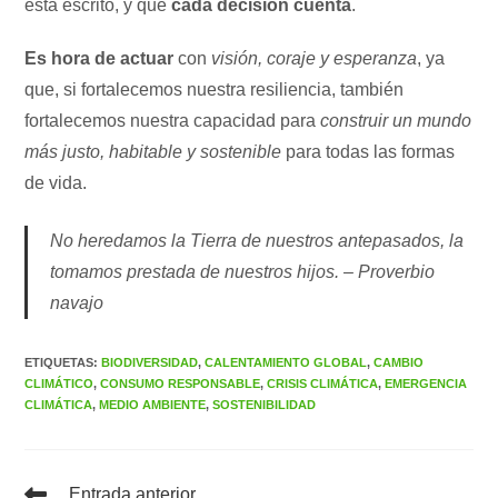
está escrito, y que
cada decisión cuenta
.
Es hora de actuar
con
visión, coraje y esperanza
, ya
que, si fortalecemos nuestra resiliencia, también
fortalecemos nuestra capacidad para
construir un mundo
más justo, habitable y sostenible
para todas las formas
de vida.
No heredamos la Tierra de nuestros antepasados, la
tomamos prestada de nuestros hijos. – Proverbio
navajo
ETIQUETAS
:
BIODIVERSIDAD
,
CALENTAMIENTO GLOBAL
,
CAMBIO
CLIMÁTICO
,
CONSUMO RESPONSABLE
,
CRISIS CLIMÁTICA
,
EMERGENCIA
CLIMÁTICA
,
MEDIO AMBIENTE
,
SOSTENIBILIDAD
Leer
Entrada anterior