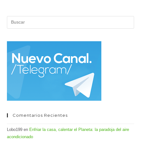
Pul
Es
par
cer
el
pan
de
bús
Comentarios Recientes
Lobo199
en
Enfriar la casa, calentar el Planeta: la paradoja del aire
acondicionado