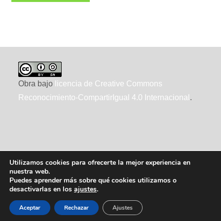
Obra bajo
licencia de Creative Commons
Reconocimiento-CompartirIgual 4.0 Internacional
.
Utilizamos cookies para ofrecerte la mejor experiencia en
nuestra web.
Puedes aprender más sobre qué cookies utilizamos o
desactivarlas en los
ajustes
.
2010-2026 ecointeligencia, realizado por
XTRAD
, usando
WordPress
Aceptar
Rechazar
Ajustes