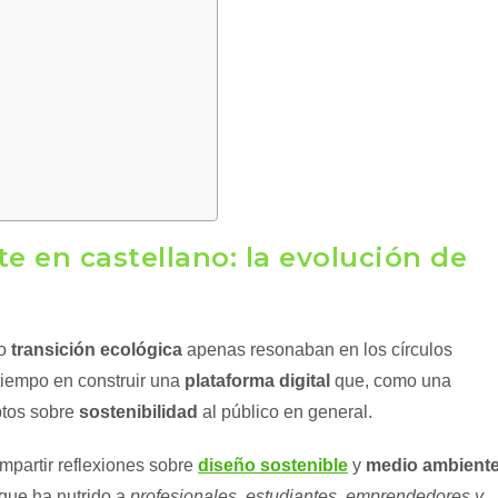
te en castellano: la evolución de
o
transición ecológica
apenas resonaban en los círculos
 tiempo en construir una
plataforma digital
que, como una
ptos sobre
sostenibilidad
al público en general.
mpartir reflexiones sobre
diseño sostenible
y
medio ambient
que ha nutrido a
profesionales, estudiantes, emprendedores y