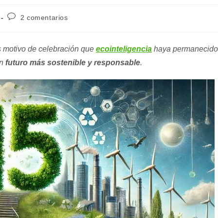
Comentarios
2 comentarios
de
la
entrada:
s motivo de celebración que
ecointeligencia
haya permanecido
un
futuro más sostenible y responsable
.