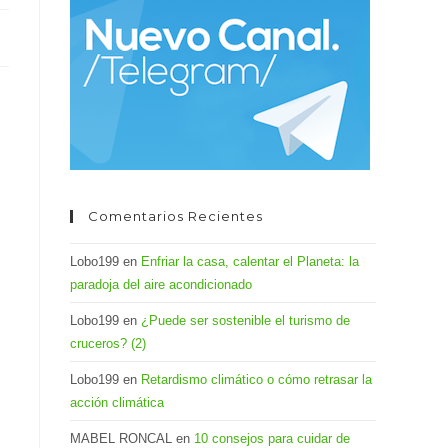
el
panel
de
búsqueda.
Comentarios Recientes
Lobo199
en
Enfriar la casa, calentar el Planeta: la
paradoja del aire acondicionado
Lobo199
en
¿Puede ser sostenible el turismo de
cruceros? (2)
Lobo199
en
Retardismo climático o cómo retrasar la
acción climática
MABEL RONCAL
en
10 consejos para cuidar de