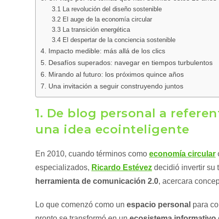
3.1 La revolución del diseño sostenible
3.2 El auge de la economía circular
3.3 La transición energética
3.4 El despertar de la conciencia sostenible
4. Impacto medible: más allá de los clics
5. Desafíos superados: navegar en tiempos turbulentos
6. Mirando al futuro: los próximos quince años
7. Una invitación a seguir construyendo juntos
1. De blog personal a referen
una idea ecointeligente
En 2010, cuando términos como
economía circular
especializados,
Ricardo Estévez
decidió invertir su
herramienta de comunicación 2.0
, acercara conce
Lo que comenzó como un
espacio personal
para co
pronto se transformó en un
ecosistema informativo