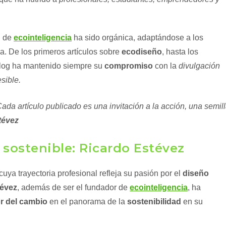
n de
ecointeligencia
ha sido orgánica, adaptándose a los
a. De los primeros artículos sobre
ecodiseño
, hasta los
 blog ha mantenido siempre su
compromiso
con la
divulgación
esible.
Cada artículo publicado es una invitación a la acción, una semil
tévez
 sostenible: Ricardo Estévez
ya trayectoria profesional refleja su pasión por el
diseño
tévez
, además de ser el fundador de
ecointeligencia
, ha
or del cambio
en el panorama de la
sostenibilidad
en su