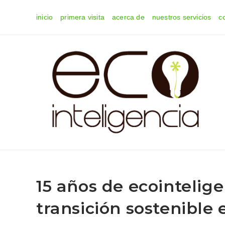
Ir
inicio
primera visita
acerca de
nuestros servicios
c
al
contenido
15 años de ecointelig
transición sostenible e