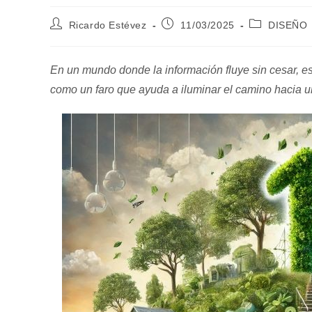
Autor
Publicación
Categoría
Ricardo Estévez
11/03/2025
DISEÑO
de
de
de
la
la
la
entrada:
entrada:
entrada:
En un mundo donde la información fluye sin cesar, e
como un faro que ayuda a iluminar el camino hacia 