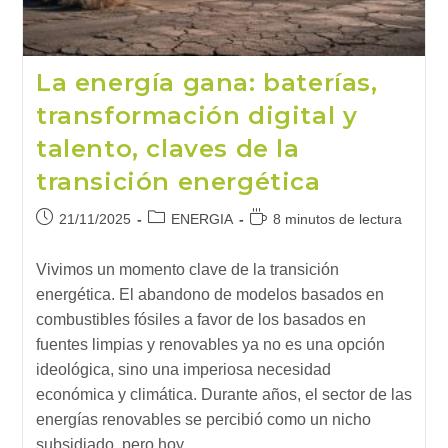
La energía gana: baterías,
transformación digital y
talento, claves de la
transición energética
Publicación
Categoría
Tiempo
21/11/2025
ENERGIA
8 minutos de lectura
de
de
de
la
la
lectura:
Vivimos un momento clave de la transición
entrada:
entrada:
energética. El abandono de modelos basados en
combustibles fósiles a favor de los basados en
fuentes limpias y renovables ya no es una opción
ideológica, sino una imperiosa necesidad
económica y climática. Durante años, el sector de las
energías renovables se percibió como un nicho
subsidiado, pero hoy…