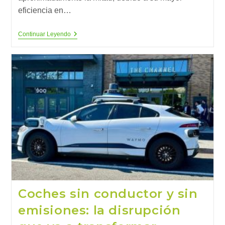
eficiencia en…
Menos
Continuar Leyendo
Energía,
Menos
Emisiones:
Por
Qué
El
Vehículo
Eléctrico
Marca
La
Diferencia
(2)
Coches sin conductor y sin
emisiones: la disrupción