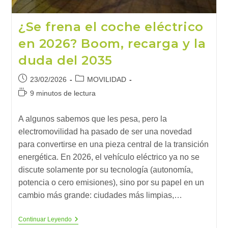
¿Se frena el coche eléctrico
en 2026? Boom, recarga y la
duda del 2035
Publicación
Categoría
23/02/2026
MOVILIDAD
de
de
Tiempo
9 minutos de lectura
la
la
de
entrada:
entrada:
lectura:
A algunos sabemos que les pesa, pero la
electromovilidad ha pasado de ser una novedad
para convertirse en una pieza central de la transición
energética. En 2026, el vehículo eléctrico ya no se
discute solamente por su tecnología (autonomía,
potencia o cero emisiones), sino por su papel en un
cambio más grande: ciudades más limpias,…
¿Se
Continuar Leyendo
Frena