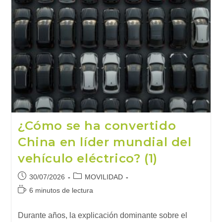
¿Cómo se ha convertido
China en líder mundial del
vehículo eléctrico? (1)
Publicación
Categoría
30/07/2026
MOVILIDAD
de
de
Tiempo
6 minutos de lectura
la
la
de
entrada:
entrada:
lectura:
Durante años, la explicación dominante sobre el