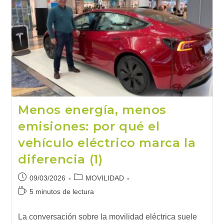
Disrupción
Que
Va
A
Transformar
Nuestra
Movilidad
Menos energía, menos
emisiones: por qué el
vehículo eléctrico marca la
diferencia (1)
Publicación
Categoría
09/03/2026
MOVILIDAD
de
de
Tiempo
5 minutos de lectura
la
la
de
entrada:
entrada:
lectura:
La conversación sobre la movilidad eléctrica suele