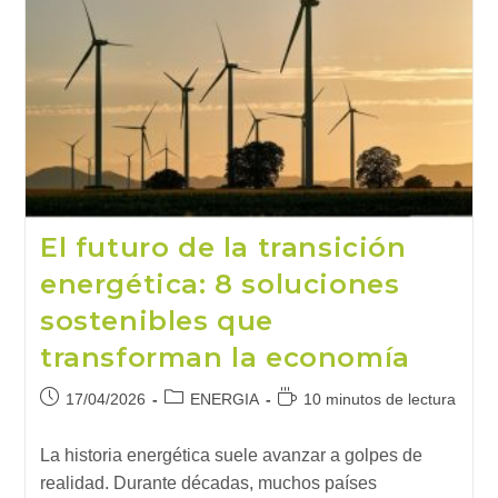
Ya
No
Tiene
Marcha
Atrás
El futuro de la transición
energética: 8 soluciones
sostenibles que
transforman la economía
Publicación
Categoría
Tiempo
17/04/2026
ENERGIA
10 minutos de lectura
de
de
de
la
la
lectura:
La historia energética suele avanzar a golpes de
entrada:
entrada:
realidad. Durante décadas, muchos países