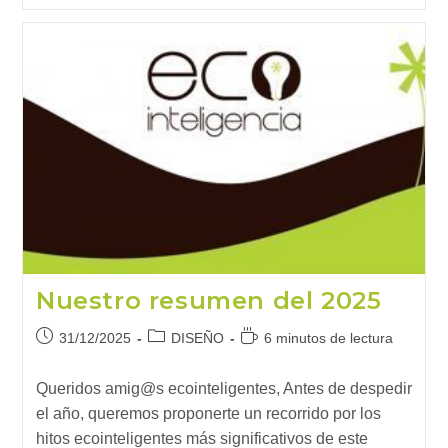
El
Coche
Eléctrico
En
2026?
Boom,
Recarga
Y
La
Duda
Del
2035
Nuestro resumen del 2025
Publicación
Categoría
Tiempo
31/12/2025
DISEÑO
6 minutos de lectura
de
de
de
la
la
lectura:
Queridos amig@s ecointeligentes, Antes de despedir
entrada:
entrada:
el año, queremos proponerte un recorrido por los
hitos ecointeligentes más significativos de este