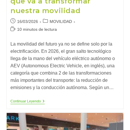
que va a transformar
nuestra movilidad
Publicación
Categoría
16/03/2026
MOVILIDAD
de
de
Tiempo
10 minutos de lectura
la
la
de
entrada:
entrada:
lectura:
La movilidad del futuro ya no se define solo por la
electrificación. En 2026, el gran salto tecnológico
llega de la mano del vehículo eléctrico autónomo o
AEV (Autonomous Electric Vehicle, en inglés), una
categoría que combina 2 de las transformaciones
más importantes del transporte: la reducción de
emisiones y la conducción autónoma. Según un…
Coches
Continuar Leyendo
Sin
Conductor
Y
Sin
Emisiones:
La