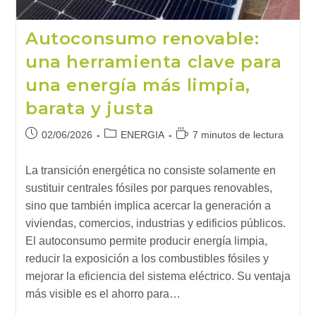
Autoconsumo renovable:
una herramienta clave para
una energía más limpia,
barata y justa
Publicación
Categoría
Tiempo
02/06/2026
ENERGIA
7 minutos de lectura
de
de
de
la
la
lectura:
La transición energética no consiste solamente en
entrada:
entrada:
sustituir centrales fósiles por parques renovables,
sino que también implica acercar la generación a
viviendas, comercios, industrias y edificios públicos.
El autoconsumo permite producir energía limpia,
reducir la exposición a los combustibles fósiles y
mejorar la eficiencia del sistema eléctrico. Su ventaja
más visible es el ahorro para…