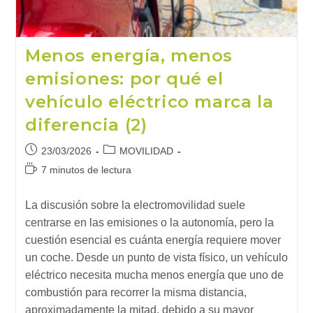
Menos energía, menos
emisiones: por qué el
vehículo eléctrico marca la
diferencia (2)
Publicación
Categoría
23/03/2026
MOVILIDAD
de
de
Tiempo
7 minutos de lectura
la
la
de
entrada:
entrada:
lectura:
La discusión sobre la electromovilidad suele
centrarse en las emisiones o la autonomía, pero la
cuestión esencial es cuánta energía requiere mover
un coche. Desde un punto de vista físico, un vehículo
eléctrico necesita mucha menos energía que uno de
combustión para recorrer la misma distancia,
aproximadamente la mitad, debido a su mayor