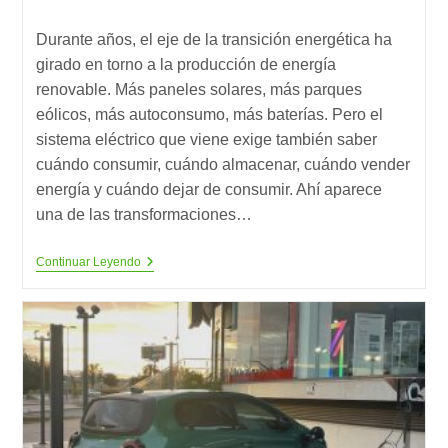
de
de
de
la
la
lectura:
Durante años, el eje de la transición energética ha
entrada:
entrada:
girado en torno a la producción de energía
renovable. Más paneles solares, más parques
eólicos, más autoconsumo, más baterías. Pero el
sistema eléctrico que viene exige también saber
cuándo consumir, cuándo almacenar, cuándo vender
energía y cuándo dejar de consumir. Ahí aparece
una de las transformaciones…
El
Continuar Leyendo
Futuro
Energético
Ya
No
Depende
Sólo
De
Generar
Electricidad