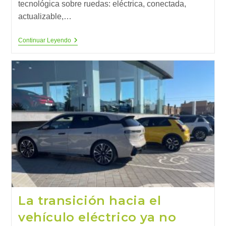
tecnológica sobre ruedas: eléctrica, conectada,
actualizable,…
Las
Continuar Leyendo
4
Claves
Que
Están
Reinventando
El
Automóvil
La transición hacia el
vehículo eléctrico ya no