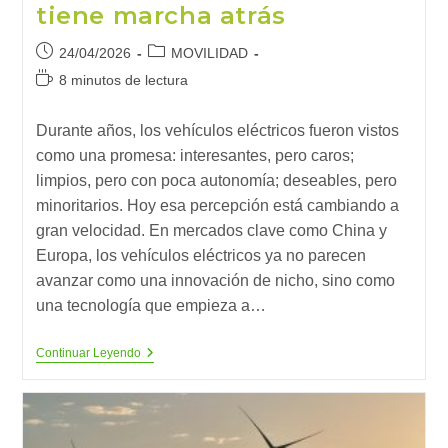
tiene marcha atrás
Publicación
Categoría
24/04/2026
MOVILIDAD
de
de
Tiempo
8 minutos de lectura
la
la
de
entrada:
entrada:
lectura:
Durante años, los vehículos eléctricos fueron vistos
como una promesa: interesantes, pero caros;
limpios, pero con poca autonomía; deseables, pero
minoritarios. Hoy esa percepción está cambiando a
gran velocidad. En mercados clave como China y
Europa, los vehículos eléctricos ya no parecen
avanzar como una innovación de nicho, sino como
una tecnología que empieza a…
La
Continuar Leyendo
Transición
Hacia
El
Vehículo
Eléctrico