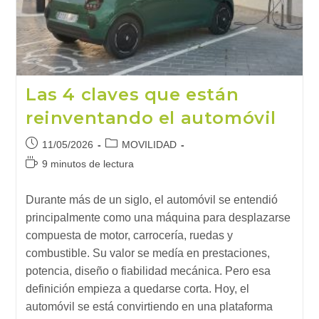
Las 4 claves que están
reinventando el automóvil
Publicación
Categoría
11/05/2026
MOVILIDAD
de
de
Tiempo
9 minutos de lectura
la
la
de
entrada:
entrada:
lectura:
Durante más de un siglo, el automóvil se entendió
principalmente como una máquina para desplazarse
compuesta de motor, carrocería, ruedas y
combustible. Su valor se medía en prestaciones,
potencia, diseño o fiabilidad mecánica. Pero esa
definición empieza a quedarse corta. Hoy, el
automóvil se está convirtiendo en una plataforma