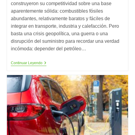
construyeron su competitividad sobre una base
aparentemente sólida: combustibles fósiles
abundantes, relativamente baratos y fáciles de
integrar en transporte, industria y calefacción. Pero
basta una crisis geopolítica, una guerra o una
disrupción del suministro para recordar una verdad
incómoda: depender del petróleo…
El
Continuar Leyendo
Futuro
De
La
Transición
Energética:
8
Soluciones
Sostenibles
Que
Transforman
La
Economía