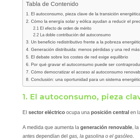
Tabla de Contenido
1. El autoconsumo, pieza clave de la transición energétic
2. Cómo la energía solar y eólica ayudan a reducir el prec
2.1 El efecto de orden de mérito
2.2 La doble contribución del autoconsumo
3. Un beneficio redistributivo frente a la pobreza energéti
4. Generación distribuida: menos pérdidas y una red más 
5. El debate sobre los costes de red exige equilibrio
6. Por qué gravar el autoconsumo puede ser contraprod
7. Cómo democratizar el acceso al autoconsumo renovab
8. Conclusión: una oportunidad para un sistema energético
1. El autoconsumo, pieza cla
El
sector eléctrico
ocupa una
posición central
en l
A medida que aumenta la
generación renovable
, la
antes dependían del
gas, la gasolina o el gasóleo
.