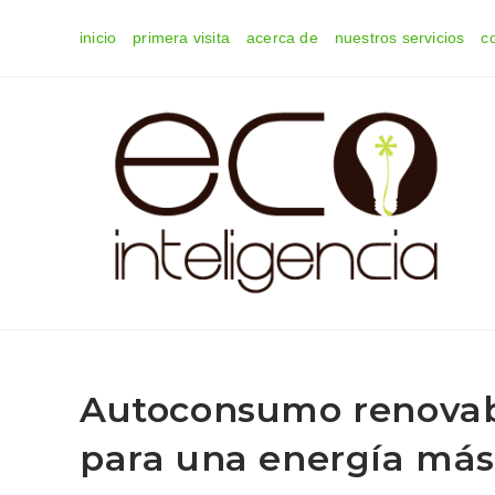
Ir
inicio
primera visita
acerca de
nuestros servicios
c
al
contenido
Autoconsumo renovabl
para una energía más 