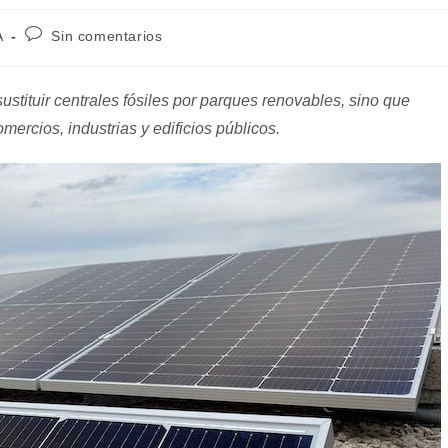
Comentarios
A
Sin comentarios
de
la
entrada:
stituir centrales fósiles por parques renovables, sino que
mercios, industrias y edificios públicos.