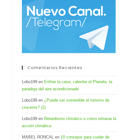
el
panel
de
búsqueda.
Comentarios Recientes
Lobo199
en
Enfriar la casa, calentar el Planeta: la
paradoja del aire acondicionado
Lobo199
en
¿Puede ser sostenible el turismo de
cruceros? (2)
Lobo199
en
Retardismo climático o cómo retrasar la
acción climática
MABEL RONCAL
en
10 consejos para cuidar de