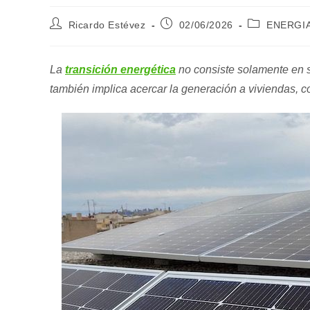
Autor
Publicación
Categoría
Ricardo Estévez
02/06/2026
ENERGI
de
de
de
la
la
la
entrada:
entrada:
entrada:
La
transición energética
no consiste solamente en su
también implica acercar la generación a viviendas, co