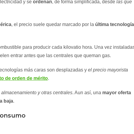
electricidad y se
ordenan
, de forma simplificada, desde
las que
érica
, el precio suele quedar marcado por la
última tecnología
bustible para producir cada kilovatio hora. Una vez instaladas
uelen entrar antes que las centrales que queman gas.
 tecnologías más caras son desplazadas y
el precio mayorista
to de orden de mérito
.
l almacenamiento y otras centrales
. Aun así, una
mayor oferta
la baja
.
oconsumo