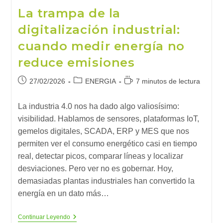
La trampa de la
digitalización industrial:
cuando medir energía no
reduce emisiones
Publicación
Categoría
Tiempo
27/02/2026
ENERGIA
7 minutos de lectura
de
de
de
la
la
lectura:
La industria 4.0 nos ha dado algo valiosísimo:
entrada:
entrada:
visibilidad. Hablamos de sensores, plataformas IoT,
gemelos digitales, SCADA, ERP y MES que nos
permiten ver el consumo energético casi en tiempo
real, detectar picos, comparar líneas y localizar
desviaciones. Pero ver no es gobernar. Hoy,
demasiadas plantas industriales han convertido la
energía en un dato más…
La
Continuar Leyendo