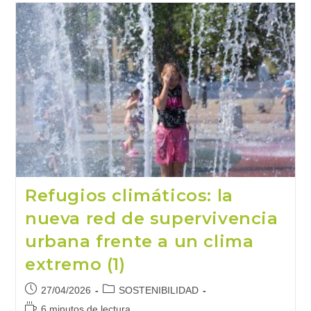
Nueva
Red
De
Supervivencia
Urbana
Frente
A
Un
Clima
Extremo
(2)
Refugios climáticos: la
nueva red de supervivencia
urbana frente a un clima
extremo (1)
Publicación
Categoría
27/04/2026
SOSTENIBILIDAD
de
de
Tiempo
6 minutos de lectura