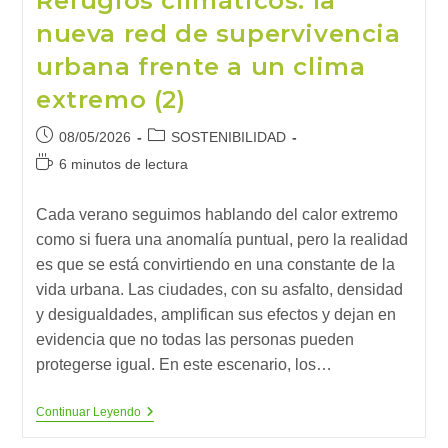
Refugios climáticos: la
nueva red de supervivencia
urbana frente a un clima
extremo (2)
Publicación
Categoría
08/05/2026
SOSTENIBILIDAD
de
de
Tiempo
6 minutos de lectura
la
la
de
entrada:
entrada:
lectura:
Cada verano seguimos hablando del calor extremo
como si fuera una anomalía puntual, pero la realidad
es que se está convirtiendo en una constante de la
vida urbana. Las ciudades, con su asfalto, densidad
y desigualdades, amplifican sus efectos y dejan en
evidencia que no todas las personas pueden
protegerse igual. En este escenario, los…
Refugios
Continuar Leyendo
Climáticos:
La