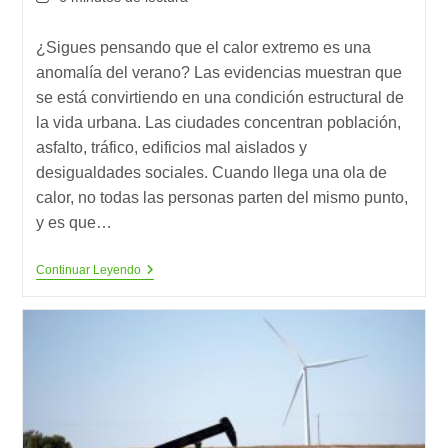
la
la
de
entrada:
entrada:
lectura:
¿Sigues pensando que el calor extremo es una
anomalía del verano? Las evidencias muestran que
se está convirtiendo en una condición estructural de
la vida urbana. Las ciudades concentran población,
asfalto, tráfico, edificios mal aislados y
desigualdades sociales. Cuando llega una ola de
calor, no todas las personas parten del mismo punto,
y es que…
Refugios
Continuar Leyendo
Climáticos:
La
Nueva
Red
De
Supervivencia
Urbana
Frente
A
Un
Clima