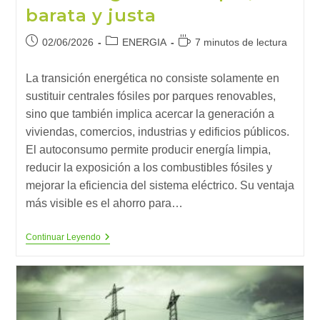
barata y justa
Publicación
Categoría
Tiempo
02/06/2026
ENERGIA
7 minutos de lectura
de
de
de
la
la
lectura:
La transición energética no consiste solamente en
entrada:
entrada:
sustituir centrales fósiles por parques renovables,
sino que también implica acercar la generación a
viviendas, comercios, industrias y edificios públicos.
El autoconsumo permite producir energía limpia,
reducir la exposición a los combustibles fósiles y
mejorar la eficiencia del sistema eléctrico. Su ventaja
más visible es el ahorro para…
Autoconsumo
Continuar Leyendo
Renovable:
Una
Herramienta
Clave
Para
Una
Energía