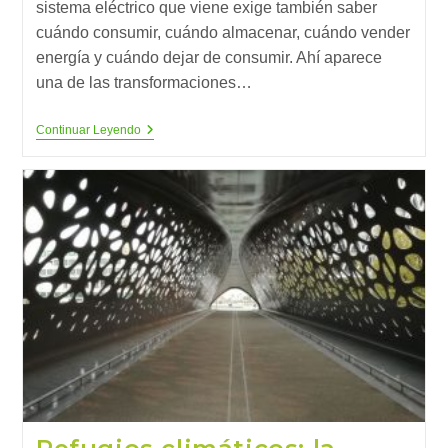
sistema eléctrico que viene exige también saber
cuándo consumir, cuándo almacenar, cuándo vender
energía y cuándo dejar de consumir. Ahí aparece
una de las transformaciones…
El
Continuar Leyendo
Futuro
Energético
Ya
No
Depende
Sólo
De
Generar
Electricidad