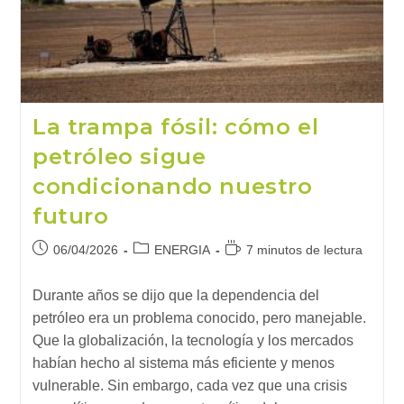
Extremo
(1)
La trampa fósil: cómo el
petróleo sigue
condicionando nuestro
futuro
Publicación
Categoría
Tiempo
06/04/2026
ENERGIA
7 minutos de lectura
de
de
de
la
la
lectura:
Durante años se dijo que la dependencia del
entrada:
entrada:
petróleo era un problema conocido, pero manejable.
Que la globalización, la tecnología y los mercados
habían hecho al sistema más eficiente y menos
vulnerable. Sin embargo, cada vez que una crisis