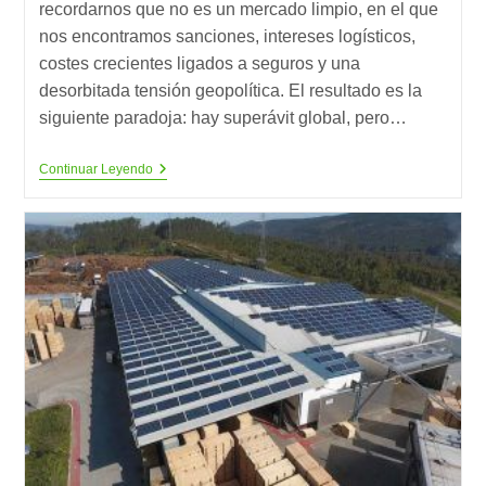
recordarnos que no es un mercado limpio, en el que
nos encontramos sanciones, intereses logísticos,
costes crecientes ligados a seguros y una
desorbitada tensión geopolítica. El resultado es la
siguiente paradoja: hay superávit global, pero…
Adictos
Continuar Leyendo
Al
Petróleo:
La
Paradoja
Energética
Que
Sigue
Atrapando
A
La
Economía
Mundial