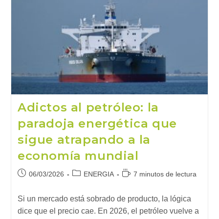
De
La
Sostenibilidad
Adictos al petróleo: la
paradoja energética que
sigue atrapando a la
economía mundial
Publicación
Categoría
Tiempo
06/03/2026
ENERGIA
7 minutos de lectura
de
de
de
la
la
lectura:
Si un mercado está sobrado de producto, la lógica
entrada:
entrada:
dice que el precio cae. En 2026, el petróleo vuelve a