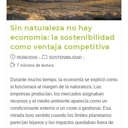
Sin naturaleza no hay
economía: la sostenibilidad
como ventaja competitiva
Publicación
Categoría
05/06/2026
SOSTENIBILIDAD
de
de
Tiempo
7 minutos de lectura
la
la
de
entrada:
entrada:
lectura:
Durante mucho tiempo, la economía se explicó como
si funcionara al margen de la naturaleza. Las
empresas producían, los mercados asignaban
recursos y el medio ambiente aparecía como un
condicionante externo o un coste a gestionar. Esa
mirada tuvo sentido cuando los límites planetarios
parecían lejanos y los impactos quedaban fuera de