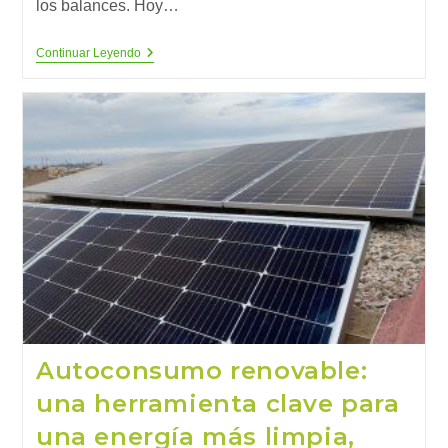
los balances. Hoy…
Sin
Continuar Leyendo
Naturaleza
No
Hay
Economía:
La
Sostenibilidad
Como
Ventaja
Competitiva
Autoconsumo renovable:
una herramienta clave para
una energía más limpia,