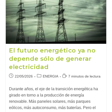
Más
Limpia,
Barata
Y
Justa
El futuro energético ya no
depende sólo de generar
electricidad
Publicación
Categoría
Tiempo
22/05/2026
ENERGIA
7 minutos de lectura
de
de
de
la
la
lectura:
Durante años, el eje de la transición energética ha
entrada:
entrada:
girado en torno a la producción de energía
renovable. Más paneles solares, más parques
eólicos, más autoconsumo, más baterías. Pero el