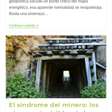
geopolítica sacude un punto crítico del mapa
energético, esa aparente normalidad se resquebraja.
Basta una amenaza…
La
Continuar Leyendo
Trampa
Fósil:
Cómo
El
Petróleo
Sigue
Condicionando
Nuestro
Futuro
El síndrome del minero: los