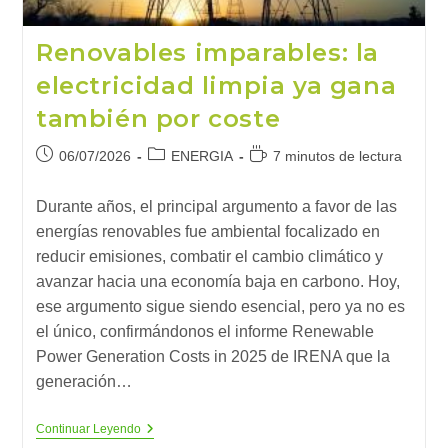
Renovables imparables: la
electricidad limpia ya gana
también por coste
Publicación
Categoría
Tiempo
06/07/2026
ENERGIA
7 minutos de lectura
de
de
de
la
la
lectura:
Durante años, el principal argumento a favor de las
entrada:
entrada:
energías renovables fue ambiental focalizado en
reducir emisiones, combatir el cambio climático y
avanzar hacia una economía baja en carbono. Hoy,
ese argumento sigue siendo esencial, pero ya no es
el único, confirmándonos el informe Renewable
Power Generation Costs in 2025 de IRENA que la
generación…
Renovables
Continuar Leyendo
Imparables: