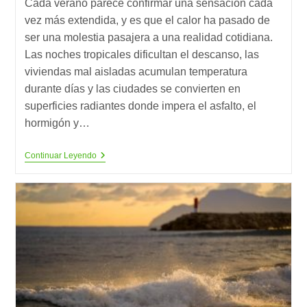
Cada verano parece confirmar una sensación cada
entrada:
entrada:
vez más extendida, y es que el calor ha pasado de
ser una molestia pasajera a una realidad cotidiana.
Las noches tropicales dificultan el descanso, las
viviendas mal aisladas acumulan temperatura
durante días y las ciudades se convierten en
superficies radiantes donde impera el asfalto, el
hormigón y…
Enfriar
Continuar Leyendo
La
Casa,
Calentar
El
Planeta:
La
Paradoja
Del
Aire
Acondicionado