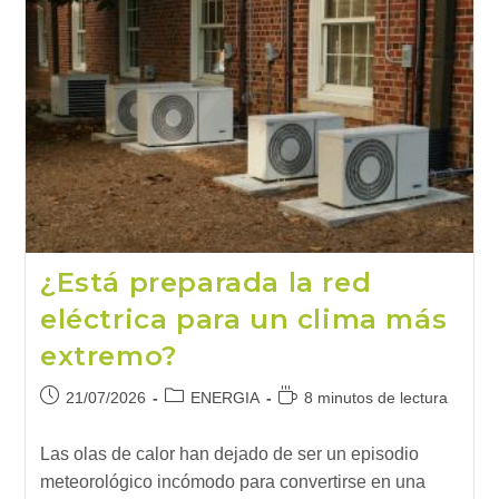
¿Está preparada la red
eléctrica para un clima más
extremo?
Publicación
Categoría
Tiempo
21/07/2026
ENERGIA
8 minutos de lectura
de
de
de
la
la
lectura:
Las olas de calor han dejado de ser un episodio
entrada:
entrada:
meteorológico incómodo para convertirse en una