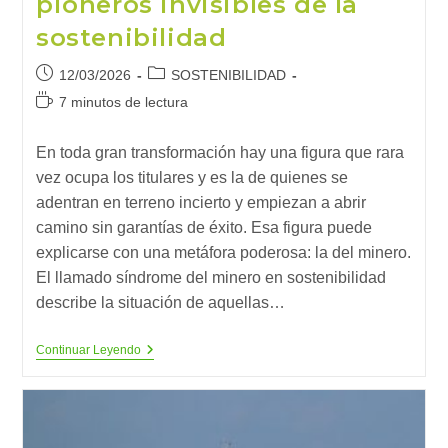
pioneros invisibles de la
sostenibilidad
Publicación
Categoría
12/03/2026
SOSTENIBILIDAD
de
de
Tiempo
7 minutos de lectura
la
la
de
entrada:
entrada:
lectura:
En toda gran transformación hay una figura que rara
vez ocupa los titulares y es la de quienes se
adentran en terreno incierto y empiezan a abrir
camino sin garantías de éxito. Esa figura puede
explicarse con una metáfora poderosa: la del minero.
El llamado síndrome del minero en sostenibilidad
describe la situación de aquellas…
El
Continuar Leyendo
Síndrome
Del
Minero:
Los
Pioneros
Invisibles