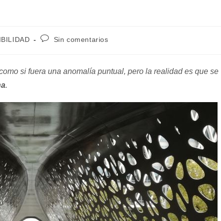
Comentarios
BILIDAD
Sin comentarios
de
la
entrada:
como si fuera una anomalía puntual, pero la realidad es que se
na
.