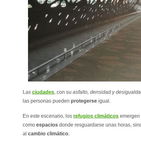
Las
ciudades
, con su
asfalto, densidad y desiguald
las personas pueden
protegerse
igual.
En este escenario, los
refugios climáticos
emergen c
como
espacios
donde resguardarse unas horas, si
al
cambio climático
.