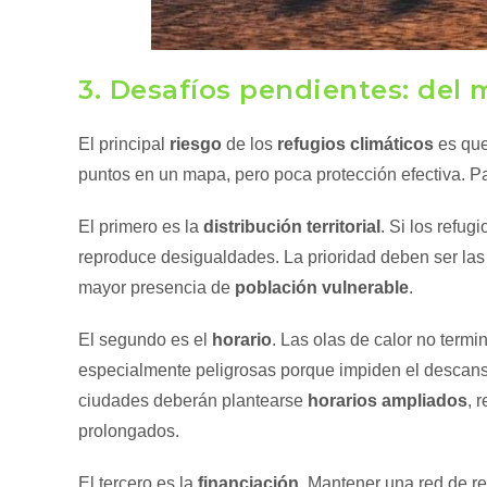
3. Desafíos pendientes: del m
El principal
riesgo
de los
refugios climáticos
es que
puntos en un mapa, pero poca protección efectiva. Par
El primero es la
distribución territorial
. Si los refug
reproduce desigualdades. La prioridad deben ser las
mayor presencia de
población vulnerable
.
El segundo es el
horario
. Las olas de calor no termi
especialmente peligrosas porque impiden el descanso
ciudades deberán plantearse
horarios ampliados
, 
prolongados.
El tercero es la
financiación
. Mantener una red de re