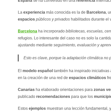
España
se ha convertido en una
referencia
internac
La
experiencia
más conocida es la de
Barcelona
, 
espacios
públicos y privados
habilitados durante el 
Barcelona
ha incorporado
bibliotecas, escuelas, ce
refugios. Lo interesante del caso no es solo la canti
ajustando mediante
seguimiento, evaluación y apren
Esto es clave, porque la adaptación climática n
El
modelo español
también ha inspirado iniciativas
en la creación de una red de
espacios climáticos
fr
Canarias
ha elaborado orientaciones para
zonas ve
publicado
recomendaciones
para que los
municipi
Estos
ejemplos
muestran una lección fundamental, y