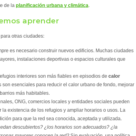
te de la
planificación urbana y climática
.
demos aprender
para otras ciudades:
mpre es necesario construir nuevos edificios. Muchas ciudades
mayores, instalaciones deportivas o espacios culturales que
 refugios interiores son más fiables en episodios de
calor
 son esenciales para reducir el calor urbano de fondo, mejorar
 barrios más habitables.
cinales, ONG, comercios locales y entidades sociales pueden
 la existencia de los refugios y ampliar horarios o usos. La
ión para que la red sea conocida, aceptada y utilizada.
quedan descubiertos? ¿los horarios son adecuados? ¿la
ersonas mayores conocen la red?
Sin evaluación, una política