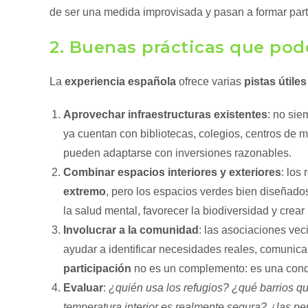
de ser una medida improvisada y pasan a formar par
2. Buenas prácticas que po
La
experiencia española
ofrece varias
pistas útiles
Aprovechar infraestructuras existentes
: no sie
ya cuentan con bibliotecas, colegios, centros de 
pueden adaptarse con inversiones razonables.
Combinar espacios interiores y exteriores
: los
extremo
, pero los espacios verdes bien diseñados
la salud mental, favorecer la biodiversidad y crear
Involucrar a la comunidad
: las asociaciones ve
ayudar a identificar necesidades reales, comunicar
participación
no es un complemento: es una condic
Evaluar
:
¿quién usa los refugios? ¿qué barrios 
temperatura interior es realmente segura? ¿las p