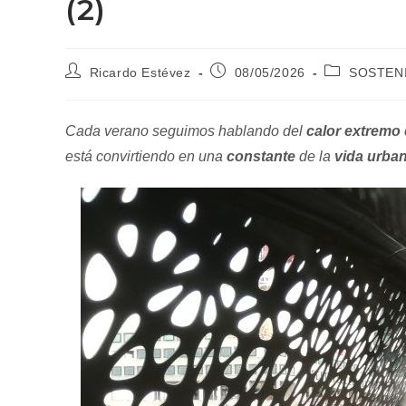
(2)
Autor
Publicación
Categoría
Ricardo Estévez
08/05/2026
SOSTENI
de
de
de
la
la
la
entrada:
entrada:
entrada:
Cada verano seguimos hablando del
calor extremo
está convirtiendo en una
constante
de la
vida urba