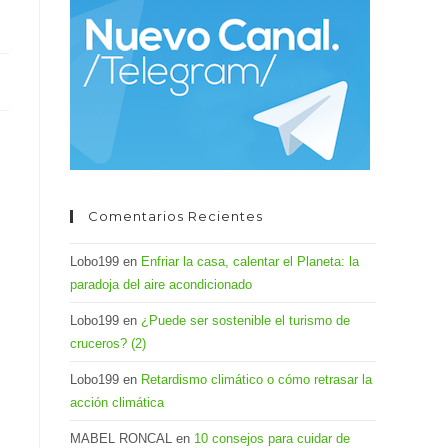
el
panel
de
búsqueda.
Comentarios Recientes
Lobo199
en
Enfriar la casa, calentar el Planeta: la
paradoja del aire acondicionado
Lobo199
en
¿Puede ser sostenible el turismo de
cruceros? (2)
Lobo199
en
Retardismo climático o cómo retrasar la
acción climática
MABEL RONCAL
en
10 consejos para cuidar de