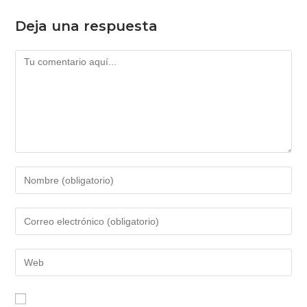
Deja una respuesta
Comentario
Introduce
tu
nombre
Introduce
o
tu
nombre
dirección
Introduce
de
de
la
usuario
correo
URL
para
electrónico