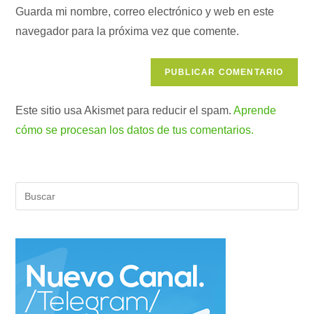
de
comentar
para
Guarda mi nombre, correo electrónico y web en este
tu
comentar
navegador para la próxima vez que comente.
web
(opcional)
Este sitio usa Akismet para reducir el spam.
Aprende
cómo se procesan los datos de tus comentarios.
Pul
Es
par
cer
el
pan
de
bús