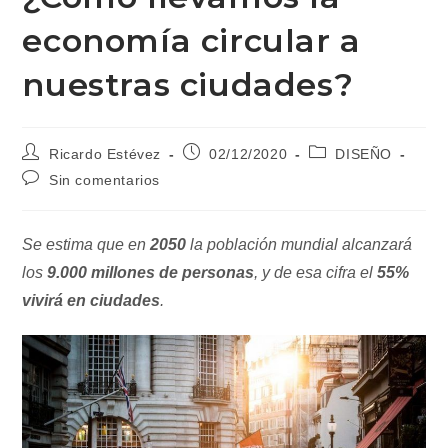
economía circular a
nuestras ciudades?
Autor
Publicación
Categoría
Ricardo Estévez
02/12/2020
DISEÑO
de
de
de
Comentarios
Sin comentarios
la
la
la
de
entrada:
entrada:
entrada:
la
entrada:
Se estima que en
2050
la población mundial alcanzará
los
9.000 millones de personas
, y de esa cifra el
55%
vivirá en ciudades
.