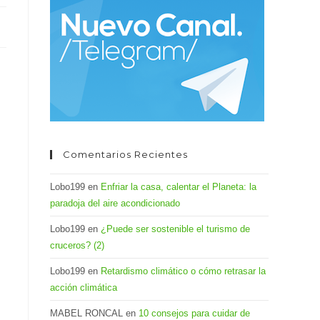
el
panel
de
búsqueda.
Comentarios Recientes
Lobo199
en
Enfriar la casa, calentar el Planeta: la
paradoja del aire acondicionado
Lobo199
en
¿Puede ser sostenible el turismo de
cruceros? (2)
Lobo199
en
Retardismo climático o cómo retrasar la
acción climática
MABEL RONCAL
en
10 consejos para cuidar de