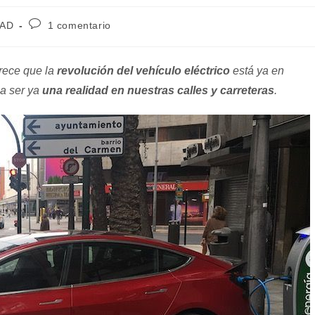
Comentarios
DAD
1 comentario
de
la
entrada:
rece que la
revolución del vehículo eléctrico
está ya en
 a ser ya
una realidad en nuestras calles y carreteras
.