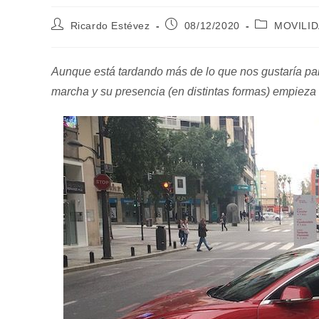
Autor
Publicación
Categoría
Ricardo Estévez
08/12/2020
MOVILI
de
de
de
la
la
la
entrada:
entrada:
entrada:
Aunque está tardando más de lo que nos gustaría pa
marcha y su presencia (en distintas formas) empieza