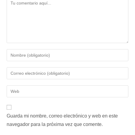
Comentario
Introduce
tu
nombre
Introduce
o
tu
nombre
dirección
Introduce
de
de
la
usuario
correo
URL
para
electrónico
de
comentar
para
Guarda mi nombre, correo electrónico y web en este
tu
comentar
navegador para la próxima vez que comente.
web
(opcional)