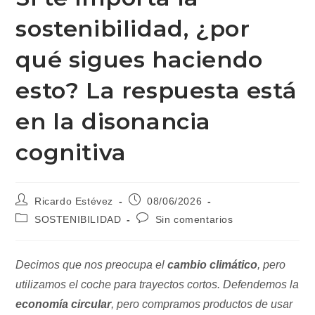
sostenibilidad, ¿por
qué sigues haciendo
esto? La respuesta está
en la disonancia
cognitiva
Autor
Publicación
Ricardo Estévez
08/06/2026
de
de
Categoría
Comentarios
SOSTENIBILIDAD
Sin comentarios
la
la
de
de
entrada:
entrada:
la
la
entrada:
entrada:
Decimos que nos preocupa el
cambio climático
, pero
utilizamos el coche para trayectos cortos. Defendemos la
economía circular
, pero compramos productos de usar