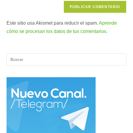
Este sitio usa Akismet para reducir el spam.
Aprende
cómo se procesan los datos de tus comentarios.
Pul
Es
par
cer
el
pan
de
bús