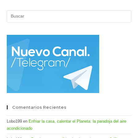
Sus
Argumentos?
Pul
Es
par
cer
el
pan
de
bús
Comentarios Recientes
Lobo199
en
Enfriar la casa, calentar el Planeta: la paradoja del aire
acondicionado