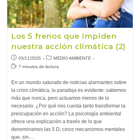
Consumo
Los 5 frenos que impiden
nuestra acción climática (2)
Publicación
Categoría
03/11/2025
MEDIO AMBIENTE
de
de
Tiempo
7 minutos de lectura
la
la
de
entrada:
entrada:
lectura:
En un mundo saturado de noticias alarmantes sobre
la crisis climática, la paradoja es evidente: sabemos
más que nunca, pero actuamos menos de lo
necesario. ¿Por qué nos cuesta tanto transformar la
preocupación en acción? La psicología ambiental
ofrece una explicación a través de lo que
denominamos las 5 D, cinco mecanismos mentales
que, sin…