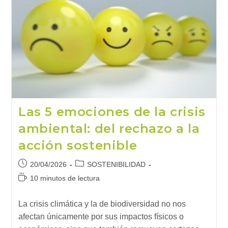
Las 5 emociones de la crisis
ambiental: del rechazo a la
acción sostenible
Publicación
Categoría
20/04/2026
SOSTENIBILIDAD
de
de
Tiempo
10 minutos de lectura
la
la
de
entrada:
entrada:
lectura:
La crisis climática y la de biodiversidad no nos
afectan únicamente por sus impactos físicos o