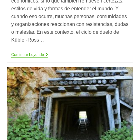
económicos, sino que también remueven certezas,
estilos de vida y formas de entender el mundo. Y
cuando eso ocurre, muchas personas, comunidades
y organizaciones reaccionan con resistencias, dudas
o malestar. En este contexto, el ciclo de duelo de
Kübler-Ross…
Las
Continuar Leyendo
5
Emociones
De
La
Crisis
Ambiental:
Del
Rechazo
A
La
Acción
Sostenible