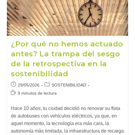
Respuesta
Está
En
La
Disonancia
Cognitiva
¿Por qué no hemos actuado
antes? La trampa del sesgo
de la retrospectiva en la
sostenibilidad
Publicación
Categoría
29/05/2026
SOSTENIBILIDAD
de
de
Tiempo
9 minutos de lectura
la
la
de
entrada:
entrada:
lectura:
Hace 10 años, tu ciudad decidió no renovar su flota
de autobuses con vehículos eléctricos, ya que, en
aquel momento, la tecnología era más cara, la
autonomía más limitada, la infraestructura de recarga