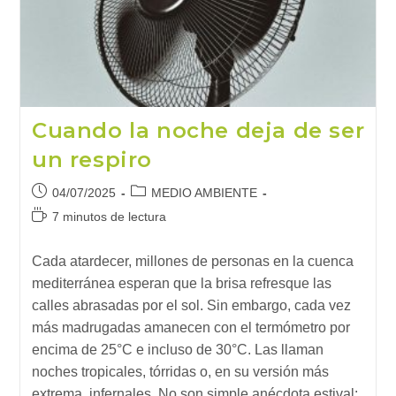
Cuando la noche deja de ser
un respiro
Publicación
Categoría
04/07/2025
MEDIO AMBIENTE
de
de
Tiempo
7 minutos de lectura
la
la
de
entrada:
entrada:
lectura:
Cada atardecer, millones de personas en la cuenca
mediterránea esperan que la brisa refresque las
calles abrasadas por el sol. Sin embargo, cada vez
más madrugadas amanecen con el termómetro por
encima de 25°C e incluso de 30°C. Las llaman
noches tropicales, tórridas o, en su versión más
extrema, infernales. No son simple anécdota estival: