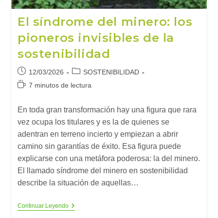
El síndrome del minero: los
pioneros invisibles de la
sostenibilidad
Publicación
Categoría
12/03/2026
SOSTENIBILIDAD
de
de
Tiempo
7 minutos de lectura
la
la
de
entrada:
entrada:
lectura:
En toda gran transformación hay una figura que rara
vez ocupa los titulares y es la de quienes se
adentran en terreno incierto y empiezan a abrir
camino sin garantías de éxito. Esa figura puede
explicarse con una metáfora poderosa: la del minero.
El llamado síndrome del minero en sostenibilidad
describe la situación de aquellas…
El
Continuar Leyendo
Síndrome