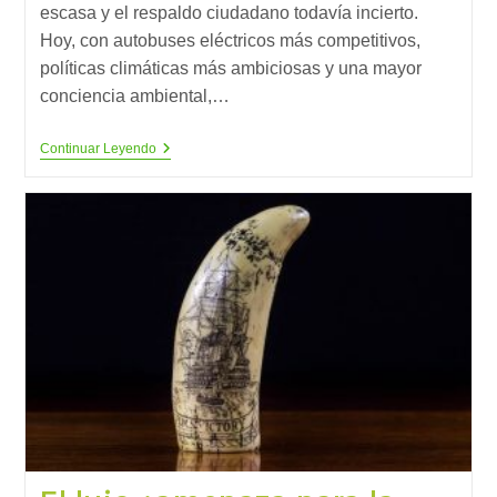
escasa y el respaldo ciudadano todavía incierto.
Hoy, con autobuses eléctricos más competitivos,
políticas climáticas más ambiciosas y una mayor
conciencia ambiental,…
¿Por
Continuar Leyendo
Qué
No
Hemos
Actuado
Antes?
La
Trampa
Del
Sesgo
De
La
Retrospectiva
En
La
Sostenibilidad