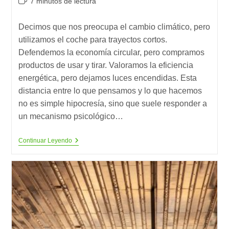
Tiempo
7 minutos de lectura
la
la
de
entrada:
entrada:
lectura:
Decimos que nos preocupa el cambio climático, pero
utilizamos el coche para trayectos cortos.
Defendemos la economía circular, pero compramos
productos de usar y tirar. Valoramos la eficiencia
energética, pero dejamos luces encendidas. Esta
distancia entre lo que pensamos y lo que hacemos
no es simple hipocresía, sino que suele responder a
un mecanismo psicológico…
Si
Continuar Leyendo
Te
Importa
La
Sostenibilidad,
¿por
Qué
Sigues
Haciendo
Esto?
La