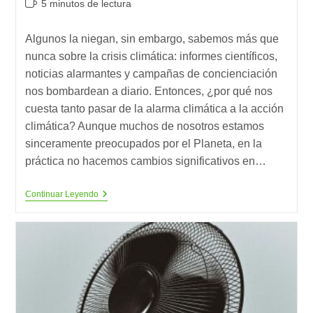
Tiempo
5 minutos de lectura
la
la
de
entrada:
entrada:
lectura:
Algunos la niegan, sin embargo, sabemos más que
nunca sobre la crisis climática: informes científicos,
noticias alarmantes y campañas de concienciación
nos bombardean a diario. Entonces, ¿por qué nos
cuesta tanto pasar de la alarma climática a la acción
climática? Aunque muchos de nosotros estamos
sinceramente preocupados por el Planeta, en la
práctica no hacemos cambios significativos en…
Los
Continuar Leyendo
5
Frenos
Que
Impiden
Nuestra
Acción
Climática
(1)