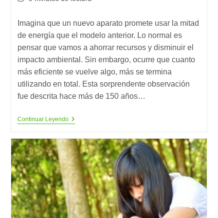
la
la
de
entrada:
entrada:
lectura:
Imagina que un nuevo aparato promete usar la mitad
de energía que el modelo anterior. Lo normal es
pensar que vamos a ahorrar recursos y disminuir el
impacto ambiental. Sin embargo, ocurre que cuanto
más eficiente se vuelve algo, más se termina
utilizando en total. Esta sorprendente observación
fue descrita hace más de 150 años…
La
Continuar Leyendo
Paradoja
De
Jevons
O
Por
Qué
Más
Eficiencia
No
Siempre
Reduce
El