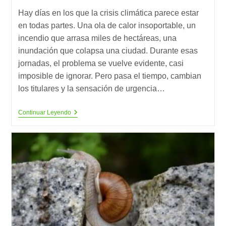
entrada:
entrada:
lectura:
Hay días en los que la crisis climática parece estar
en todas partes. Una ola de calor insoportable, un
incendio que arrasa miles de hectáreas, una
inundación que colapsa una ciudad. Durante esas
jornadas, el problema se vuelve evidente, casi
imposible de ignorar. Pero pasa el tiempo, cambian
los titulares y la sensación de urgencia…
La
Continuar Leyendo
Sostenibilidad
También
Compite
Por
Nuestra
Atención