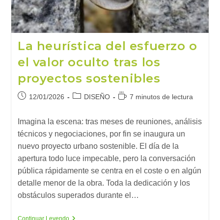
La heurística del esfuerzo o
el valor oculto tras los
proyectos sostenibles
Publicación
Categoría
Tiempo
12/01/2026
DISEÑO
7 minutos de lectura
de
de
de
la
la
lectura:
Imagina la escena: tras meses de reuniones, análisis
entrada:
entrada:
técnicos y negociaciones, por fin se inaugura un
nuevo proyecto urbano sostenible. El día de la
apertura todo luce impecable, pero la conversación
pública rápidamente se centra en el coste o en algún
detalle menor de la obra. Toda la dedicación y los
obstáculos superados durante el…
La
Continuar Leyendo