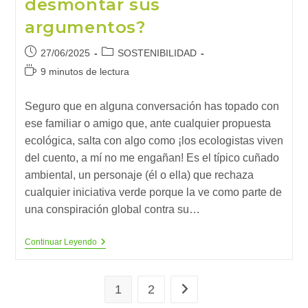
desmontar sus
argumentos?
Publicación
Categoría
27/06/2025
SOSTENIBILIDAD
de
de
Tiempo
9 minutos de lectura
la
la
de
entrada:
entrada:
lectura:
Seguro que en alguna conversación has topado con
ese familiar o amigo que, ante cualquier propuesta
ecológica, salta con algo como ¡los ecologistas viven
del cuento, a mí no me engañan! Es el típico cuñado
ambiental, un personaje (él o ella) que rechaza
cualquier iniciativa verde porque la ve como parte de
una conspiración global contra su…
El
Continuar Leyendo
Cuñado
Ambiental,
¿sabes
Reconocerlo
1
2
Ir a la página siguiente
Y
Desmontar