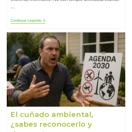
…
Cuando
Continuar Leyendo
La
Noche
Deja
De
Ser
Un
Respiro
El cuñado ambiental,
¿sabes reconocerlo y