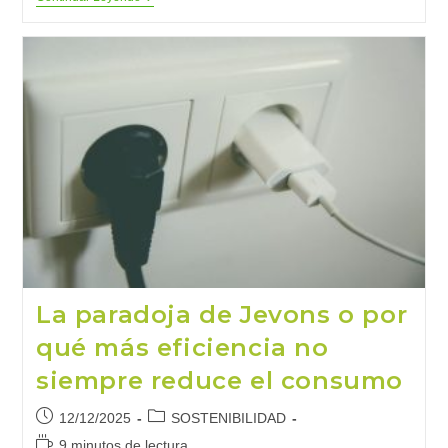
Heurística
Del
Esfuerzo
O
El
Valor
Oculto
Tras
Los
Proyectos
Sostenibles
La paradoja de Jevons o por
qué más eficiencia no
siempre reduce el consumo
Publicación
Categoría
12/12/2025
SOSTENIBILIDAD
de
de
Tiempo
9 minutos de lectura