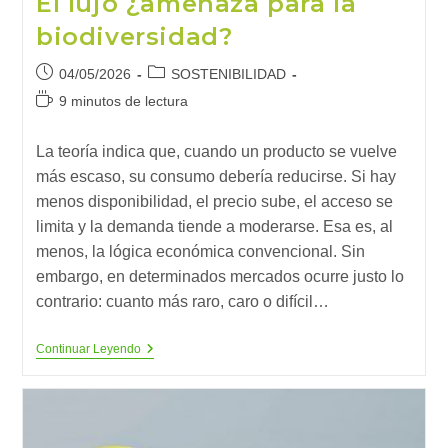
El lujo ¿amenaza para la
biodiversidad?
Publicación
Categoría
04/05/2026
SOSTENIBILIDAD
de
de
Tiempo
9 minutos de lectura
la
la
de
entrada:
entrada:
lectura:
La teoría indica que, cuando un producto se vuelve
más escaso, su consumo debería reducirse. Si hay
menos disponibilidad, el precio sube, el acceso se
limita y la demanda tiende a moderarse. Esa es, al
menos, la lógica económica convencional. Sin
embargo, en determinados mercados ocurre justo lo
contrario: cuanto más raro, caro o difícil…
El
Continuar Leyendo
Lujo
¿amenaza
Para
La
Biodiversidad?