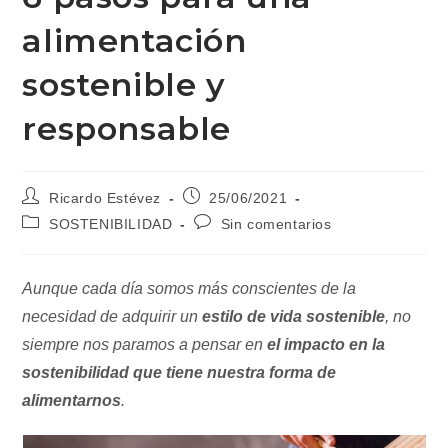
alimentación
sostenible y
responsable
Autor
Publicación
Ricardo Estévez
25/06/2021
de
de
Categoría
Comentarios
SOSTENIBILIDAD
Sin comentarios
la
la
de
de
entrada:
entrada:
la
la
entrada:
entrada:
Aunque cada día somos más conscientes de la
necesidad de adquirir un
estilo de vida sostenible
, no
siempre nos paramos a pensar en
el impacto en la
sostenibilidad que tiene nuestra forma de
alimentarnos
.