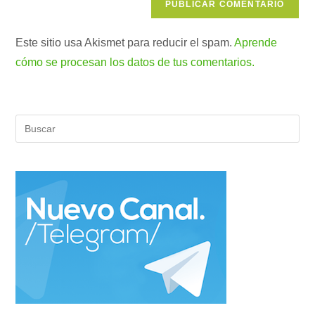
Este sitio usa Akismet para reducir el spam.
Aprende
cómo se procesan los datos de tus comentarios.
Pul
Es
par
cer
el
pan
de
bús