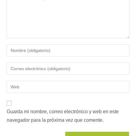
Introduce
tu
nombre
Introduce
o
tu
nombre
dirección
Introduce
de
de
la
usuario
correo
URL
para
electrónico
de
comentar
para
Guarda mi nombre, correo electrónico y web en este
tu
comentar
navegador para la próxima vez que comente.
web
(opcional)