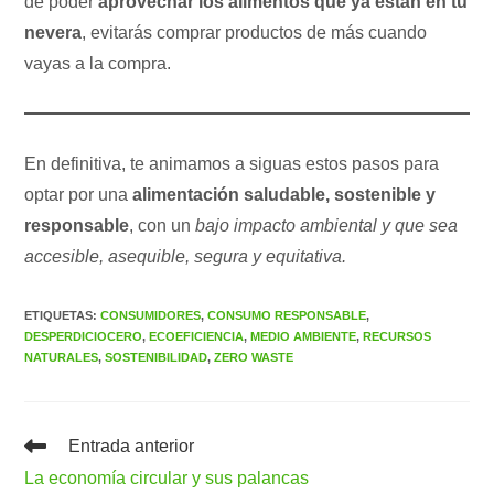
de poder
aprovechar los alimentos que ya están en tu
nevera
, evitarás comprar productos de más cuando
vayas a la compra.
En definitiva, te animamos a siguas estos pasos para
optar por una
alimentación saludable, sostenible y
responsable
, con un
bajo impacto ambiental y que sea
accesible, asequible, segura y equitativa.
ETIQUETAS
:
CONSUMIDORES
,
CONSUMO RESPONSABLE
,
DESPERDICIOCERO
,
ECOEFICIENCIA
,
MEDIO AMBIENTE
,
RECURSOS
NATURALES
,
SOSTENIBILIDAD
,
ZERO WASTE
Leer
Entrada anterior
más
La economía circular y sus palancas
artículos