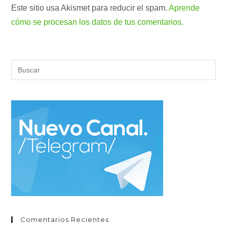
Este sitio usa Akismet para reducir el spam.
Aprende
cómo se procesan los datos de tus comentarios.
Pul
Es
par
cer
el
pan
de
bús
Comentarios Recientes