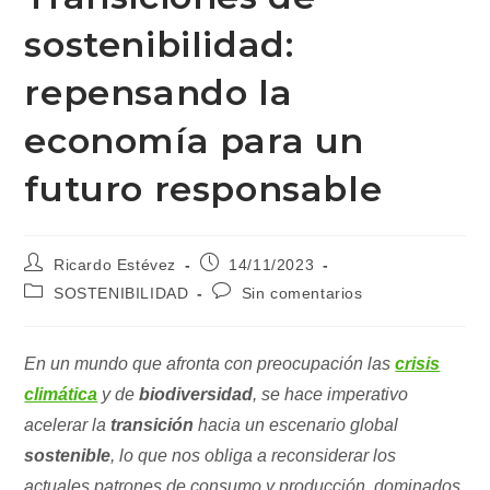
sostenibilidad:
repensando la
economía para un
futuro responsable
Autor
Publicación
Ricardo Estévez
14/11/2023
de
de
Categoría
Comentarios
SOSTENIBILIDAD
Sin comentarios
la
la
de
de
entrada:
entrada:
la
la
entrada:
entrada:
En un mundo que afronta con preocupación las
crisis
climática
y de
biodiversidad
, se hace imperativo
acelerar la
transición
hacia un escenario global
sostenible
, lo que nos obliga a reconsiderar los
actuales patrones de consumo y producción, dominados