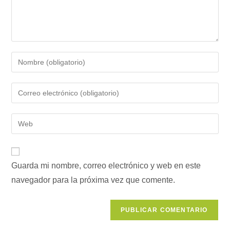
Introduce
tu
nombre
Introduce
o
tu
nombre
dirección
Introduce
de
de
la
usuario
correo
URL
para
electrónico
de
comentar
para
Guarda mi nombre, correo electrónico y web en este
tu
comentar
navegador para la próxima vez que comente.
web
(opcional)