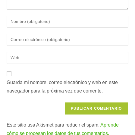
Introduce
tu
nombre
Introduce
o
tu
nombre
dirección
Introduce
de
de
la
usuario
correo
URL
para
electrónico
de
comentar
para
Guarda mi nombre, correo electrónico y web en este
tu
comentar
navegador para la próxima vez que comente.
web
(opcional)
Este sitio usa Akismet para reducir el spam.
Aprende
cómo se procesan los datos de tus comentarios.