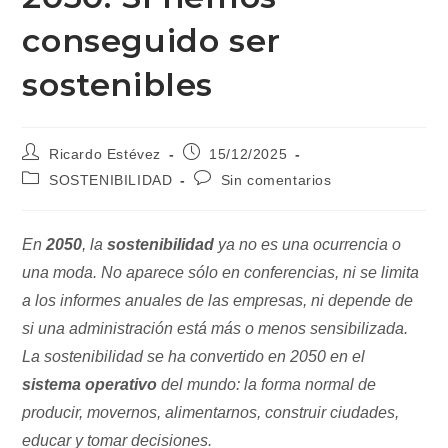
conseguido ser
sostenibles
Autor
Publicación
Ricardo Estévez
15/12/2025
de
de
Categoría
Comentarios
SOSTENIBILIDAD
Sin comentarios
la
la
de
de
entrada:
entrada:
la
la
entrada:
entrada:
En
2050
, la
sostenibilidad
ya no es una ocurrencia o
una moda. No aparece sólo en conferencias, ni se limita
a los informes anuales de las empresas, ni depende de
si una administración está más o menos sensibilizada.
La sostenibilidad se ha convertido en 2050 en el
sistema operativo
del mundo: la forma normal de
producir, movernos, alimentarnos, construir ciudades,
educar y tomar decisiones.