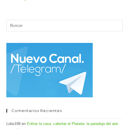
Pul
Es
par
cer
el
pan
de
bús
Comentarios Recientes
Lobo199
en
Enfriar la casa, calentar el Planeta: la paradoja del aire