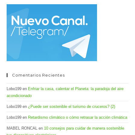
cer
el
pan
de
bús
Comentarios Recientes
Lobo199
en
Enfriar la casa, calentar el Planeta: la paradoja del aire
acondicionado
Lobo199
en
¿Puede ser sostenible el turismo de cruceros? (2)
Lobo199
en
Retardismo climático o cómo retrasar la acción climática
MABEL RONCAL
en
10 consejos para cuidar de manera sostenible