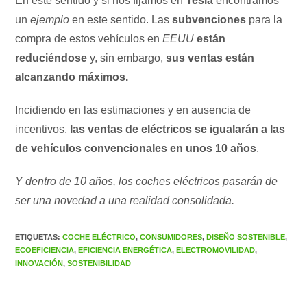
En este sentido y si nos fijamos en
Tesla
encontramos
un
ejemplo
en este sentido. Las
subvenciones
para la
compra de estos vehículos en
EEUU
están
reduciéndose
y, sin embargo,
sus ventas están
alcanzando máximos.
Incidiendo en las estimaciones y en ausencia de
incentivos,
las ventas de eléctricos se igualarán a las
de vehículos convencionales en unos 10 años
.
Y dentro de 10 años, los coches eléctricos pasarán de
ser una novedad a una realidad consolidada.
ETIQUETAS
:
COCHE ELÉCTRICO
,
CONSUMIDORES
,
DISEÑO SOSTENIBLE
,
ECOEFICIENCIA
,
EFICIENCIA ENERGÉTICA
,
ELECTROMOVILIDAD
,
INNOVACIÓN
,
SOSTENIBILIDAD