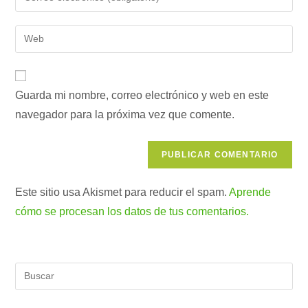
o
tu
nombre
dirección
Introduce
de
de
la
usuario
correo
URL
para
electrónico
de
comentar
para
Guarda mi nombre, correo electrónico y web en este
tu
comentar
navegador para la próxima vez que comente.
web
(opcional)
Este sitio usa Akismet para reducir el spam.
Aprende
cómo se procesan los datos de tus comentarios.
Pul
Es
par