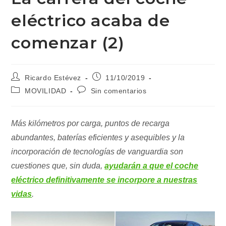
eléctrico acaba de
comenzar (2)
Autor
Publicación
Ricardo Estévez
11/10/2019
de
de
Categoría
Comentarios
MOVILIDAD
Sin comentarios
la
la
de
de
entrada:
entrada:
la
la
entrada:
entrada:
Más kilómetros por carga, puntos de recarga
abundantes, baterías eficientes y asequibles y la
incorporación de tecnologías de vanguardia son
cuestiones que, sin duda,
ayudarán a que el coche
eléctrico definitivamente se incorpore a nuestras
vidas
.