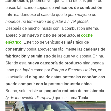
automoción
, podemos ver que China dio sus primeros
pasos fabricando copias de
vehículos de combustión
interna
, dándose el caso de que l
a gran mayoría de
modelos no terminaron de gustar a nivel global.
Después de mucho insistir con la combustión interna,
apareció un
nuevo nicho de producto
, el
coche
eléctrico
. Este tipo de vehículo
es más fácil de
construir
y podía aprovechar fácilmente las
cadenas de
fabricación y suministro
de las que ya disponía China.
Siendo esta
nueva categoría de producto
ninguneada
tanto por
Japón
como por
Europa
y
Estados Unidos
, en
la actualidad
ninguna de estas potencias económicas
puede competir con la potente industria china
.
Bueno, solo existe un
pequeño reducto de resistencia
(y de innovación disruptiva)
que se llama
Tesla
.