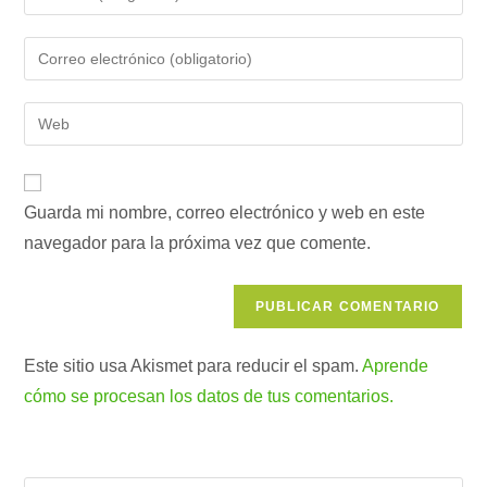
tu
nombre
Introduce
o
tu
nombre
dirección
Introduce
de
de
la
usuario
correo
URL
para
electrónico
de
comentar
para
Guarda mi nombre, correo electrónico y web en este
tu
comentar
navegador para la próxima vez que comente.
web
(opcional)
Este sitio usa Akismet para reducir el spam.
Aprende
cómo se procesan los datos de tus comentarios.