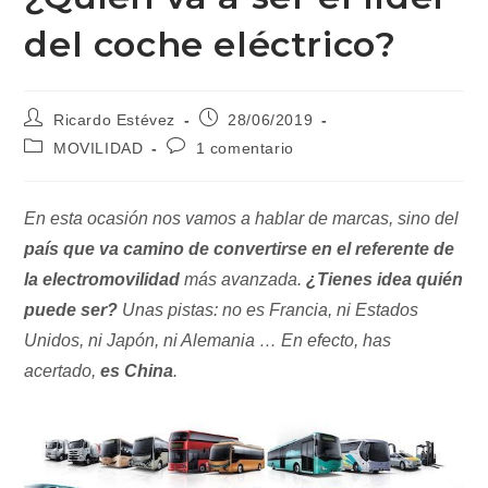
del coche eléctrico?
Autor
Publicación
Ricardo Estévez
28/06/2019
de
de
Categoría
Comentarios
MOVILIDAD
1 comentario
la
la
de
de
entrada:
entrada:
la
la
entrada:
entrada:
En esta ocasión nos vamos a hablar de marcas, sino del
país que va camino de convertirse en el referente de
la electromovilidad
más avanzada.
¿Tienes idea quién
puede ser?
Unas pistas: no es Francia, ni Estados
Unidos, ni Japón, ni Alemania … En efecto, has
acertado,
es China
.