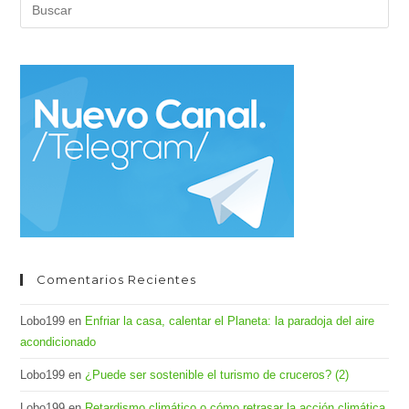
Pul
Es
par
cer
el
pan
de
bús
Comentarios Recientes
Lobo199
en
Enfriar la casa, calentar el Planeta: la paradoja del aire
acondicionado
Lobo199
en
¿Puede ser sostenible el turismo de cruceros? (2)
Lobo199
en
Retardismo climático o cómo retrasar la acción climática