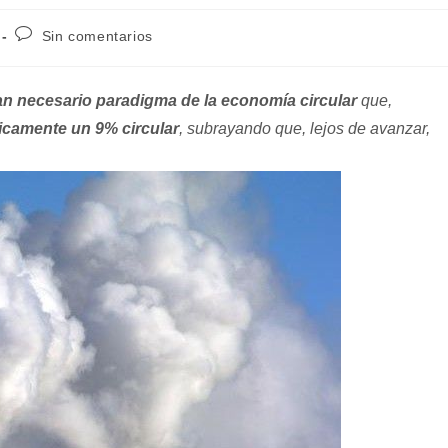
Comentarios
Sin comentarios
de
la
entrada:
an necesario paradigma de la economía circular
que,
icamente un 9% circular
, subrayando que, lejos de avanzar,