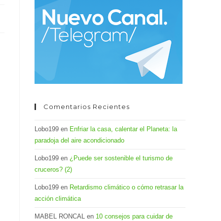
el
panel
de
búsqueda.
Comentarios Recientes
Lobo199
en
Enfriar la casa, calentar el Planeta: la
paradoja del aire acondicionado
Lobo199
en
¿Puede ser sostenible el turismo de
cruceros? (2)
Lobo199
en
Retardismo climático o cómo retrasar la
acción climática
MABEL RONCAL
en
10 consejos para cuidar de