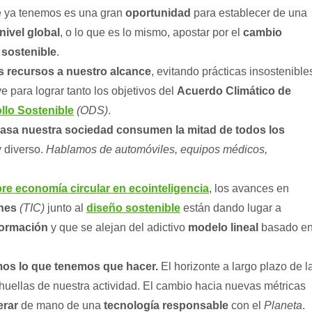
e ya tenemos es una gran
oportunidad
para establecer de una
nivel global
, o lo que es lo mismo, apostar por el
cambio
 sostenible
.
s recursos a nuestro alcance
, evitando prácticas insostenible
ve para lograr tanto los objetivos del
Acuerdo Climático de
llo Sostenible
(ODS)
.
basa nuestra sociedad consumen la mitad de todos los
 diverso.
Hablamos de automóviles, equipos médicos,
bre economía circular en ecointeligencia
, los avances en
nes
(TIC)
junto al
diseño sostenible
están dando lugar a
formación
y que se alejan del adictivo
modelo lineal
basado e
mos lo que tenemos que hacer.
El horizonte a largo plazo de l
 huellas de nuestra actividad. El cambio hacia nuevas métricas
erar
de mano de una
tecnología responsable
con el
Planeta
.