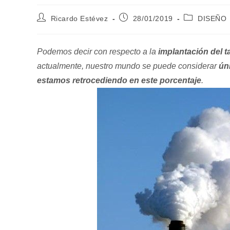
Autor
Publicación
Categoría
Ricardo Estévez
28/01/2019
DISEÑO
de
de
de
la
la
la
entrada:
entrada:
entrada:
Podemos decir con respecto a la
implantación del t
actualmente, nuestro mundo se puede considerar
ún
estamos retrocediendo en este porcentaje
.