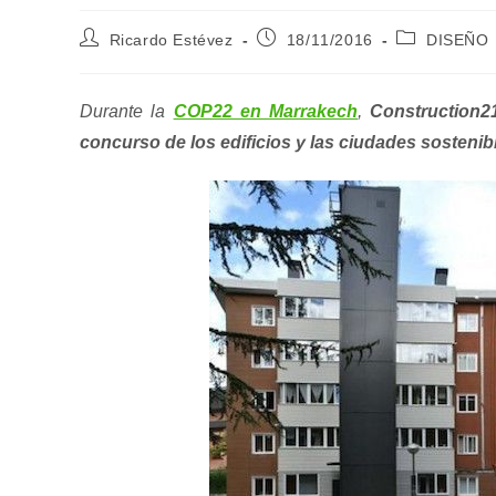
Autor
Publicación
Categoría
Ricardo Estévez
18/11/2016
DISEÑO
de
de
de
la
la
la
entrada:
entrada:
entrada:
Durante la
COP22 en Marrakech
,
Construction2
concurso de los edificios y las ciudades sostenib