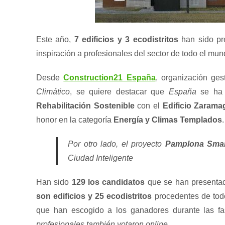
Este año,
7 edificios y 3 ecodistritos
han sido pr
inspiración a profesionales del sector de todo el mun
Desde
Construction21 España
, organización ge
Climático
, se quiere destacar que
España
se ha 
Rehabilitación Sostenible
con el
Edificio Zarama
honor en la categoría
Energía y Climas Templados
.
Por otro lado, el proyecto
Pamplona Smar
Ciudad Inteligente
Han sido
129 los candidatos
que se han presentad
son edificios y 25 ecodistritos
procedentes de tod
que han escogido a los ganadores durante las fa
profesionales también votaron online.