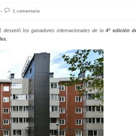
Comentarios
1 comentario
de
la
entrada:
1
desveló los ganadores internacionales de la
4ª edición d
les
.