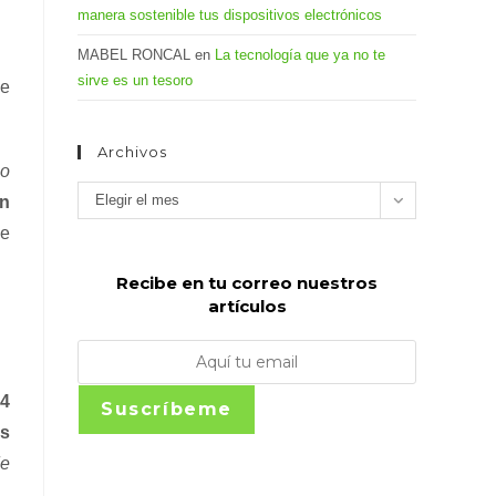
manera sostenible tus dispositivos electrónicos
MABEL RONCAL
en
La tecnología que ya no te
sirve es un tesoro
de
Archivos
io
Archivos
Elegir el mes
n
de
Recibe en tu correo nuestros
artículos
04
Suscríbeme
os
de