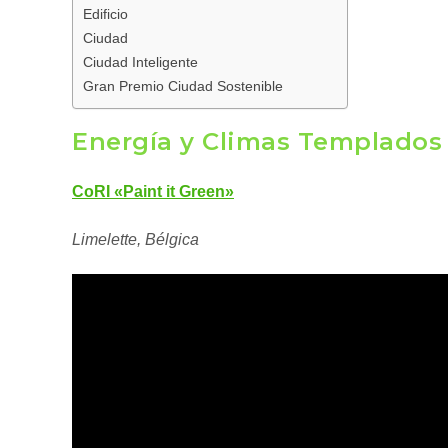
Edificio
Ciudad
Ciudad Inteligente
Gran Premio Ciudad Sostenible
Energía y Climas Templados
CoRI «Paint it Green»
Limelette, Bélgica