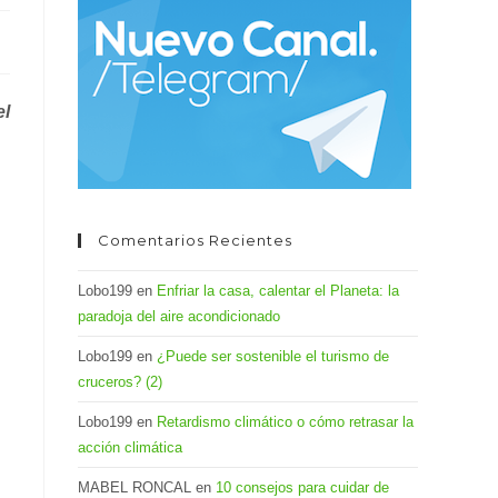
el
panel
de
búsqueda.
el
Comentarios Recientes
Lobo199
en
Enfriar la casa, calentar el Planeta: la
paradoja del aire acondicionado
Lobo199
en
¿Puede ser sostenible el turismo de
cruceros? (2)
Lobo199
en
Retardismo climático o cómo retrasar la
acción climática
MABEL RONCAL
en
10 consejos para cuidar de