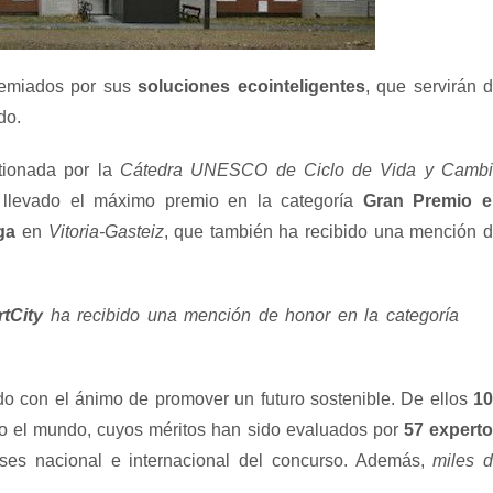
emiados por sus
soluciones ecointeligentes
, que servirán 
do.
stionada por la
Cátedra UNESCO de Ciclo de Vida y Camb
llevado el máximo premio en la categoría
Gran Premio e
ga
en
Vitoria-Gasteiz
, que también ha recibido una mención 
tCity
ha recibido una mención de honor en la categoría
o con el ánimo de promover un futuro sostenible. De ellos
1
o el mundo, cuyos méritos han sido evaluados por
57 expert
ses nacional e internacional del concurso. Además,
miles 