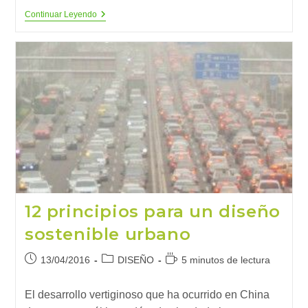
¿Qué
Continuar Leyendo
Es
Un
Edificio
De
Energía
Cero?
12 principios para un diseño
sostenible urbano
Publicación
Categoría
Tiempo
13/04/2016
DISEÑO
5 minutos de lectura
de
de
de
la
la
lectura:
El desarrollo vertiginoso que ha ocurrido en China
entrada:
entrada: