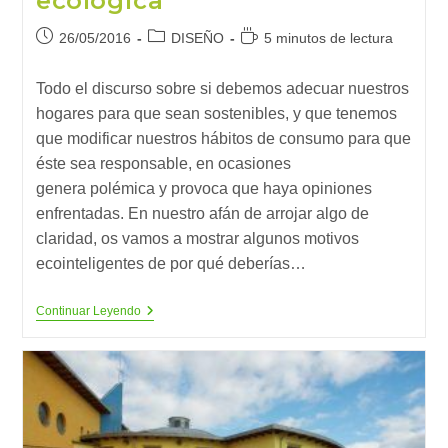
ecológica
Publicación
Categoría
Tiempo
26/05/2016
DISEÑO
5 minutos de lectura
de
de
de
la
la
lectura:
Todo el discurso sobre si debemos adecuar nuestros
entrada:
entrada:
hogares para que sean sostenibles, y que tenemos
que modificar nuestros hábitos de consumo para que
éste sea responsable, en ocasiones
genera polémica y provoca que haya opiniones
enfrentadas. En nuestro afán de arrojar algo de
claridad, os vamos a mostrar algunos motivos
ecointeligentes de por qué deberías…
7
Continuar Leyendo
Buenas
Razones
Para
Que
Tu
Casa
Sea
Un