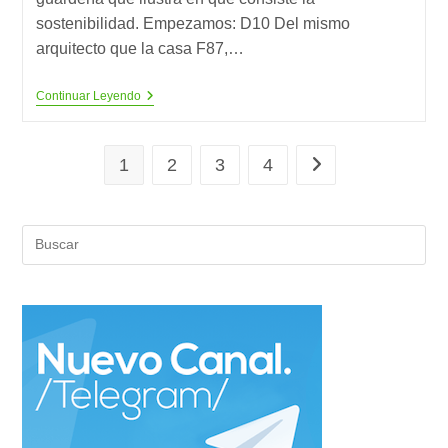
sostenibilidad. Empezamos: D10 Del mismo
arquitecto que la casa F87,…
La
Continuar Leyendo
Arquitectura
Ecológica
Tiene
Sus
1
2
3
4
Ir a la página siguien
Ejemplos
(25)
Pul
Es
par
cer
el
pan
de
bús