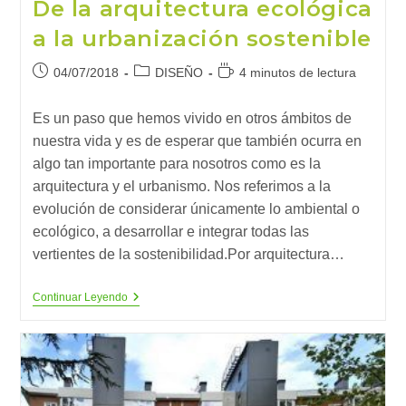
De la arquitectura ecológica
a la urbanización sostenible
Publicación
Categoría
Tiempo
04/07/2018
DISEÑO
4 minutos de lectura
de
de
de
la
la
lectura:
Es un paso que hemos vivido en otros ámbitos de
entrada:
entrada:
nuestra vida y es de esperar que también ocurra en
algo tan importante para nosotros como es la
arquitectura y el urbanismo. Nos referimos a la
evolución de considerar únicamente lo ambiental o
ecológico, a desarrollar e integrar todas las
vertientes de la sostenibilidad.Por arquitectura…
De
Continuar Leyendo
La
Arquitectura
Ecológica
A
La
Urbanización
Sostenible