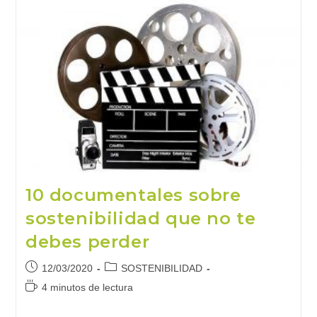
La
Edificación
Viene
De
Mano
De
La
Tecnología
10 documentales sobre
sostenibilidad que no te
debes perder
Publicación
Categoría
12/03/2020
SOSTENIBILIDAD
de
de
Tiempo
4 minutos de lectura
la
la
de
entrada:
entrada:
lectura: