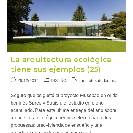
Edificación
La arquitectura ecológica
tiene sus ejemplos (25)
Publicación
Categoría
Tiempo
26/12/2014
DISEÑO
3 minutos de lectura
de
de
de
la
la
lectura:
Seguro que os gustó el proyecto Flussbad en el río
entrada:
entrada:
berlinés Spree y Squish, el estudio en pleno
acantilado. Para esta última entrega del año sobre
arquitectura ecológica hemos seleccionado dos
propuestas: una vivienda de ensueño y una
guardería que ilustra en qué consiste la