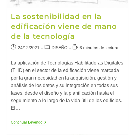
La sostenibilidad en la
edificación viene de mano
de la tecnología
Publicación
Categoría
Tiempo
24/12/2021
DISEÑO
6 minutos de lectura
de
de
de
la
la
lectura:
La aplicación de Tecnologías Habilitadoras Digitales
entrada:
entrada:
(THD) en el sector de la edificación viene marcada
por la gran necesidad en la adquisición, gestión y
análisis de los datos y su integración en todas sus
fases, desde el diseño y la planificación hasta el
seguimiento a lo largo de la vida útil de los edificios.
El…
La
Continuar Leyendo
Sostenibilidad
En