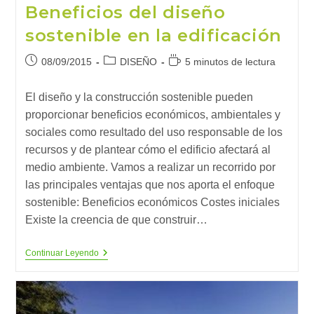
Beneficios del diseño
sostenible en la edificación
Publicación
Categoría
Tiempo
08/09/2015
DISEÑO
5 minutos de lectura
de
de
de
la
la
lectura:
El diseño y la construcción sostenible pueden
entrada:
entrada:
proporcionar beneficios económicos, ambientales y
sociales como resultado del uso responsable de los
recursos y de plantear cómo el edificio afectará al
medio ambiente. Vamos a realizar un recorrido por
las principales ventajas que nos aporta el enfoque
sostenible: Beneficios económicos Costes iniciales
Existe la creencia de que construir…
Beneficios
Continuar Leyendo
Del
Diseño
Sostenible
En
La