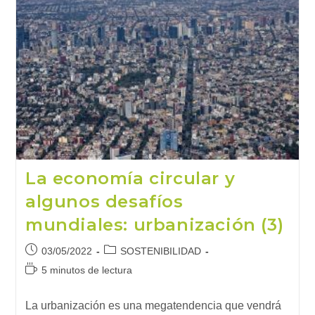
La economía circular y
algunos desafíos
mundiales: urbanización (3)
Publicación
Categoría
03/05/2022
SOSTENIBILIDAD
de
de
Tiempo
5 minutos de lectura
la
la
de
entrada:
entrada:
lectura:
La urbanización es una megatendencia que vendrá