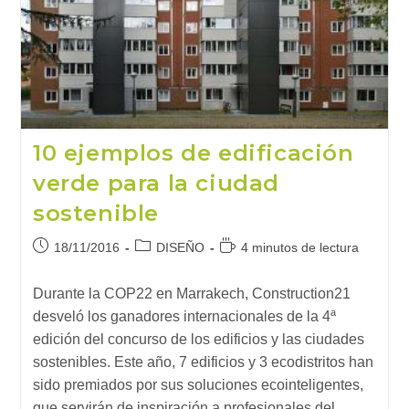
10 ejemplos de edificación
verde para la ciudad
sostenible
Publicación
Categoría
Tiempo
18/11/2016
DISEÑO
4 minutos de lectura
de
de
de
la
la
lectura:
Durante la COP22 en Marrakech, Construction21
entrada:
entrada:
desveló los ganadores internacionales de la 4ª
edición del concurso de los edificios y las ciudades
sostenibles. Este año, 7 edificios y 3 ecodistritos han
sido premiados por sus soluciones ecointeligentes,
que servirán de inspiración a profesionales del