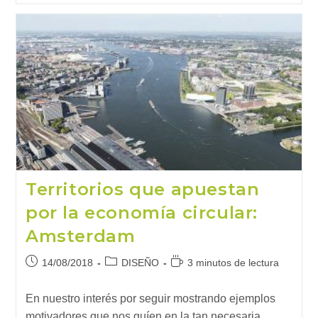
Sostenible
Llega
A
Las
Casas
Prefabricadas
De
Hormigón
Territorios que apuestan
por la economía circular:
Amsterdam
Publicación
Categoría
Tiempo
14/08/2018
DISEÑO
3 minutos de lectura
de
de
de
la
la
lectura:
En nuestro interés por seguir mostrando ejemplos
entrada:
entrada:
motivadores que nos guíen en la tan necesaria