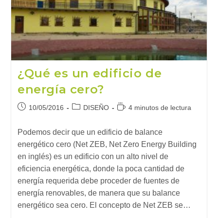
Poco
Más
Ecológica
¿Qué es un edificio de
energía cero?
Publicación
Categoría
Tiempo
10/05/2016
DISEÑO
4 minutos de lectura
de
de
de
la
la
lectura:
Podemos decir que un edificio de balance
entrada:
entrada:
energético cero (Net ZEB, Net Zero Energy Building
en inglés) es un edificio con un alto nivel de
eficiencia energética, donde la poca cantidad de
energía requerida debe proceder de fuentes de
energía renovables, de manera que su balance
energético sea cero. El concepto de Net ZEB se…