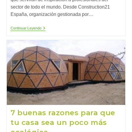
sector de todo el mundo. Desde Construction21
España, organización gestionada por…
10
Continuar Leyendo
Ejemplos
De
Edificación
Verde
Para
La
Ciudad
Sostenible
7 buenas razones para que
tu casa sea un poco más