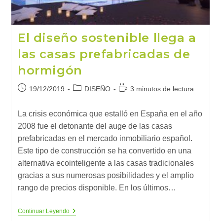
El diseño sostenible llega a
las casas prefabricadas de
hormigón
Publicación
Categoría
Tiempo
19/12/2019
DISEÑO
3 minutos de lectura
de
de
de
la
la
lectura:
La crisis económica que estalló en España en el año
entrada:
entrada:
2008 fue el detonante del auge de las casas
prefabricadas en el mercado inmobiliario español.
Este tipo de construcción se ha convertido en una
alternativa ecointeligente a las casas tradicionales
gracias a sus numerosas posibilidades y el amplio
rango de precios disponible. En los últimos…
El
Continuar Leyendo
Diseño