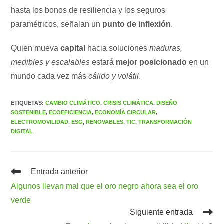
hasta los bonos de resiliencia y los seguros
paramétricos, señalan un
punto de inflexión
.
Quien mueva
capital
hacia soluciones
maduras,
medibles y escalables
estará
mejor posicionado
en un
mundo cada vez más
cálido y volátil
.
ETIQUETAS
:
CAMBIO CLIMÁTICO
,
CRISIS CLIMÁTICA
,
DISEÑO
SOSTENIBLE
,
ECOEFICIENCIA
,
ECONOMÍA CIRCULAR
,
ELECTROMOVILIDAD
,
ESG
,
RENOVABLES
,
TIC
,
TRANSFORMACIÓN
DIGITAL
Leer
Entrada anterior
más
Algunos llevan mal que el oro negro ahora sea el oro
artículos
verde
Siguiente entrada