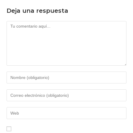
Deja una respuesta
Comentario
Introduce
tu
nombre
Introduce
o
tu
nombre
dirección
Introduce
de
de
la
usuario
correo
URL
para
electrónico
de