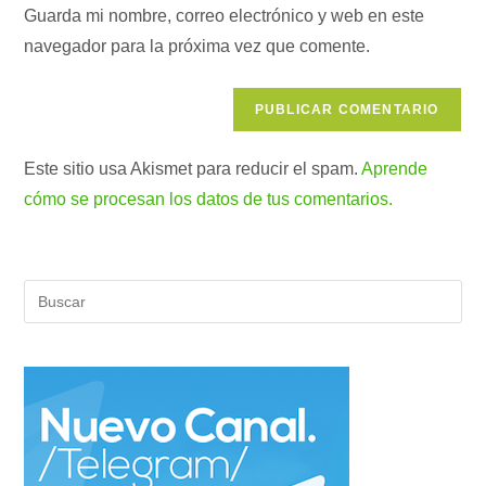
comentar
para
Guarda mi nombre, correo electrónico y web en este
tu
comentar
navegador para la próxima vez que comente.
web
(opcional)
Este sitio usa Akismet para reducir el spam.
Aprende
cómo se procesan los datos de tus comentarios.
Pul
Es
par
cer
el
pan
de
bús