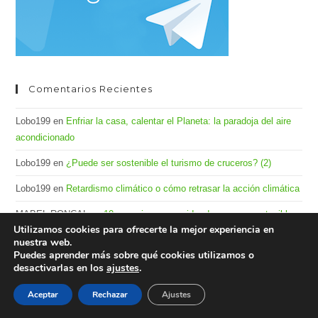
Comentarios Recientes
Lobo199
en
Enfriar la casa, calentar el Planeta: la paradoja del aire
acondicionado
Lobo199
en
¿Puede ser sostenible el turismo de cruceros? (2)
Lobo199
en
Retardismo climático o cómo retrasar la acción climática
MABEL RONCAL
en
10 consejos para cuidar de manera sostenible
Utilizamos cookies para ofrecerte la mejor experiencia en
tus dispositivos electrónicos
nuestra web.
Puedes aprender más sobre qué cookies utilizamos o
MABEL RONCAL
en
La tecnología que ya no te sirve es un tesoro
desactivarlas en los
ajustes
.
Aceptar
Rechazar
Ajustes
Archivos