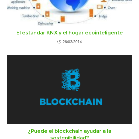
El estándar KNX y el hogar ecointeligente
26/03/2014
¿Puede el blockchain ayudar a la
sostenibilidad?