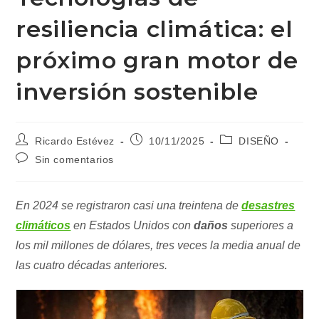
resiliencia climática: el
próximo gran motor de
inversión sostenible
Autor
Publicación
Categoría
Ricardo Estévez
10/11/2025
DISEÑO
de
de
de
Comentarios
Sin comentarios
la
la
la
de
entrada:
entrada:
entrada:
la
entrada:
En 2024 se registraron casi una treintena de
desastres
climáticos
en Estados Unidos con
daños
superiores a
los mil millones de dólares, tres veces la media anual de
las cuatro décadas anteriores.