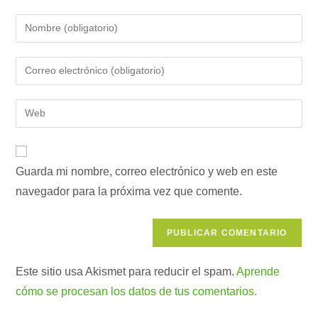
Introduce
tu
nombre
Introduce
o
tu
nombre
dirección
Introduce
de
de
la
usuario
correo
URL
para
electrónico
de
comentar
para
Guarda mi nombre, correo electrónico y web en este
tu
comentar
navegador para la próxima vez que comente.
web
(opcional)
Este sitio usa Akismet para reducir el spam.
Aprende
cómo se procesan los datos de tus comentarios.