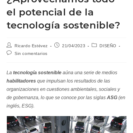
el potencial de la
tecnología sostenible?
Autor
Publicación
Categoría
Ricardo Estévez
21/04/2023
DISEÑO
de
de
de
Comentarios
Sin comentarios
la
la
la
de
entrada:
entrada:
entrada:
la
entrada:
La
tecnología sostenible
aúna una serie de medios
habilitadores
que impulsan los resultados de las
organizaciones en cuestiones ambientales, sociales y
de gobernanza, lo que se conoce por las siglas
ASG
(en
inglés, ESG).