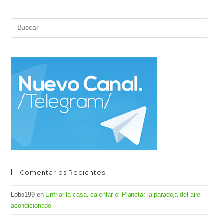
Pul
Es
par
cer
el
pan
de
bús
Comentarios Recientes
Lobo199
en
Enfriar la casa, calentar el Planeta: la paradoja del aire
acondicionado