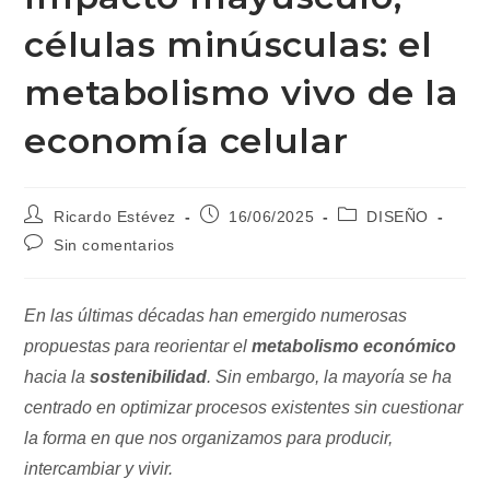
células minúsculas: el
metabolismo vivo de la
economía celular
Autor
Publicación
Categoría
Ricardo Estévez
16/06/2025
DISEÑO
de
de
de
Comentarios
Sin comentarios
la
la
la
de
entrada:
entrada:
entrada:
la
entrada:
En las últimas décadas han emergido numerosas
propuestas para reorientar el
metabolismo económico
hacia la
sostenibilidad
. Sin embargo, la mayoría se ha
centrado en optimizar procesos existentes sin cuestionar
la forma en que nos organizamos para producir,
intercambiar y vivir.