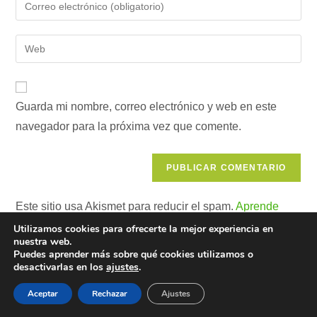
Introduce
o
tu
nombre
dirección
Introduce
de
de
la
usuario
correo
URL
para
electrónico
de
comentar
para
Guarda mi nombre, correo electrónico y web en este
tu
comentar
navegador para la próxima vez que comente.
web
(opcional)
Este sitio usa Akismet para reducir el spam.
Aprende
cómo se procesan los datos de tus comentarios.
Utilizamos cookies para ofrecerte la mejor experiencia en
nuestra web.
Puedes aprender más sobre qué cookies utilizamos o
desactivarlas en los
ajustes
.
Pul
Aceptar
Rechazar
Ajustes
Es