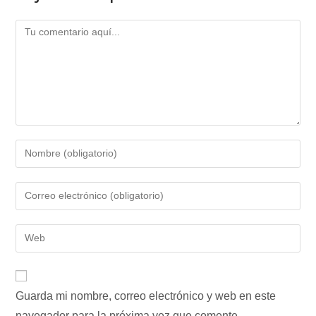
Comentario
Introduce
tu
nombre
Introduce
o
tu
nombre
dirección
Introduce
de
de
la
usuario
correo
URL
para
electrónico
de
comentar
para
Guarda mi nombre, correo electrónico y web en este
tu
comentar
navegador para la próxima vez que comente.