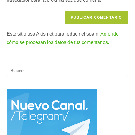
web
(opcional)
Este sitio usa Akismet para reducir el spam.
Aprende
cómo se procesan los datos de tus comentarios.
Pul
Es
par
cer
el
pan
de
bús