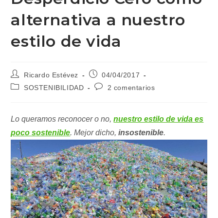
alternativa a nuestro
estilo de vida
Autor
Publicación
Ricardo Estévez
04/04/2017
de
de
Categoría
Comentarios
SOSTENIBILIDAD
2 comentarios
la
la
de
de
entrada:
entrada:
la
la
entrada:
entrada:
Lo queramos reconocer o no,
nuestro estilo de vida es
poco sostenible
. Mejor dicho,
insostenible
.