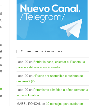
el
panel
ad
de
n,
búsqueda.
os
e
de
Comentarios Recientes
am
Lobo199
en
Enfriar la casa, calentar el Planeta: la
to
paradoja del aire acondicionado
ón
Lobo199
en
¿Puede ser sostenible el turismo de
cruceros? (2)
rt
Lobo199
en
Retardismo climático o cómo retrasar la
acción climática
ar
MABEL RONCAL
en
10 consejos para cuidar de