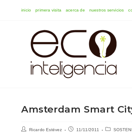
Ir
inicio
primera visita
acerca de
nuestros servicios
c
al
contenido
Amsterdam Smart Cit
Autor
Publicación
Categoría
Ricardo Estévez
11/11/2011
SOSTENI