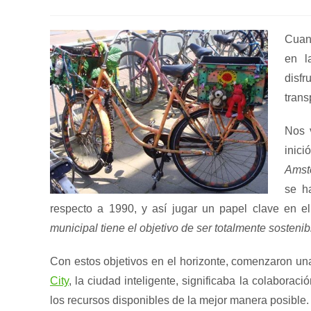
de
de
de
la
la
la
entrada:
entrada:
entrada:
Cuan
en l
disf
trans
Nos 
inic
Amst
se h
respecto a 1990, y así jugar un papel clave en e
municipal tiene el objetivo de ser totalmente sosteni
Con estos objetivos en el horizonte, comenzaron u
City
, la ciudad inteligente, significaba la colaboraci
los recursos disponibles de la mejor manera posible.