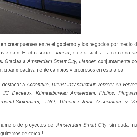
en crear puentes entre el gobierno y los negocios por medio 
msterdam. El otro socio,
Liander
, quiere facilitar tanto como s
es. Gracias a
Amsterdam Smart City
,
Liander
, conjuntamente c
nticipar proactivamente cambios y progresos en esta área.
destacar a
Accenture, Dienst infrastructuur Verkeer en vervoe
, JC Deceaux, Klimaatbureau Amsterdam, Philips, Plugwis
veld-Slotermeer, TNO, Utrechtsestraat Association y V
 número de proyectos del
Amsterdam Smart City
, sin duda m
guiremos de cerca!!