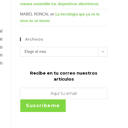
manera sostenible tus dispositivos electrónicos
MABEL RONCAL
en
La tecnología que ya no te
sirve es un tesoro
al
te
Archivos
to
Archivos
Elegir el mes
an
en
Recibe en tu correo nuestros
artículos
Suscríbeme