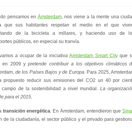
de
la
entrada:
do pensamos en
Ámsterdam
, nos viene a la mente una ciud
a que sus habitantes respetan el medio en el que vive
rutando de la bicicleta a millares, y haciendo uso de l
portes públicos, en especial su tranvía.
vamos a ocupar de la iniciativa
Amsterdam Smart City
que s
ió en 2009 y
pretende contribuir a los objetivos climáticos 
erdam, de los Países Bajos y de Europa
. Para 2025, Amsterd
a propuesto reducir sus emisiones del CO2 un 40 por cien
l campo de la sostenibilidad a nivel mundial.
La organizaci
ble para el 2015
.
na
transición energética
. En Ámsterdam, entendieron que
Sma
ón de la ciudadanía, el sector público y el privado para gestion