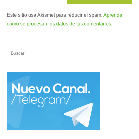
Este sitio usa Akismet para reducir el spam.
Aprende
cómo se procesan los datos de tus comentarios.
Pul
Es
par
cer
el
pan
de
bús