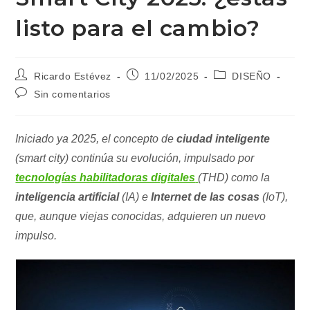
listo para el cambio?
Autor
Publicación
Categoría
Ricardo Estévez
11/02/2025
DISEÑO
de
de
de
Comentarios
Sin comentarios
la
la
la
de
entrada:
entrada:
entrada:
la
entrada:
Iniciado ya 2025, el concepto de
ciudad inteligente
(smart city) continúa su evolución, impulsado por
tecnologías habilitadoras digitales
(THD) como la
inteligencia artificial
(IA) e
Internet de las cosas
(IoT),
que, aunque viejas conocidas, adquieren un nuevo
impulso.