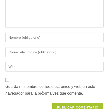
Introduce
tu
nombre
Introduce
o
tu
nombre
dirección
Introduce
de
de
la
usuario
correo
URL
para
electrónico
de
comentar
para
Guarda mi nombre, correo electrónico y web en este
tu
comentar
navegador para la próxima vez que comente.
web
(opcional)