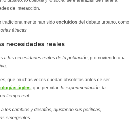
de
lo urbano, lo cultural y lo social
se entrelazan de manera
ades de interacción.
 tradicionalmente han sido
excluidos
del debate urbano, com
orías étnicas
.
las necesidades reales
s a las necesidades reales de la población
, promoviendo una
iva
.
ales, que muchas veces quedan obsoletos antes de ser
ologías ágiles
, que permitan
la experimentación, la
en tiempo real.
 los cambios y desafíos, ajustando sus políticas,
das emergentes.