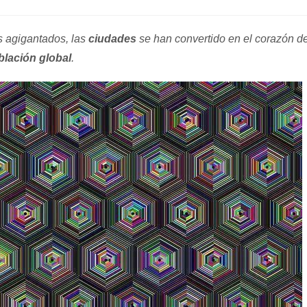
de
la
entrada:
 agigantados, las
ciudades
se han convertido en el corazón d
blación global
.