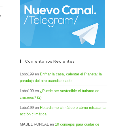
el
panel
e
de
búsqueda.
Comentarios Recientes
Lobo199
en
Enfriar la casa, calentar el Planeta: la
paradoja del aire acondicionado
Lobo199
en
¿Puede ser sostenible el turismo de
cruceros? (2)
Lobo199
en
Retardismo climático o cómo retrasar la
acción climática
MABEL RONCAL
en
10 consejos para cuidar de