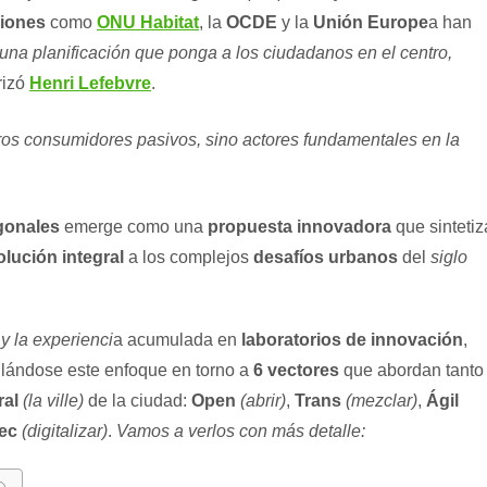
ciones
como
ONU Habitat
, la
OCDE
y la
Unión Europe
a han
una planificación que ponga a los ciudadanos en el centro,
orizó
Henri Lefebvre
.
ros consumidores pasivos, sino actores fundamentales en la
gonales
emerge como una
propuesta innovadora
que sintetiz
olución integral
a los complejos
desafíos urbanos
del
siglo
 y la experienci
a acumulada en
laboratorios de innovación
,
ulándose este enfoque en torno a
6 vectores
que abordan tanto
ral
(la ville)
de la ciudad:
Open
(abrir)
,
Trans
(mezclar)
,
Ágil
ec
(digitalizar)
.
Vamos a verlos con más detalle: