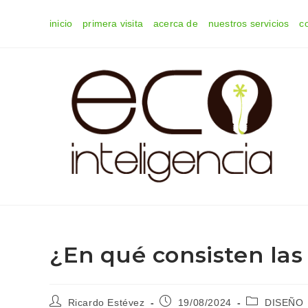
Ir
inicio
primera visita
acerca de
nuestros servicios
c
al
contenido
¿En qué consisten la
Autor
Publicación
Categoría
Ricardo Estévez
19/08/2024
DISEÑO