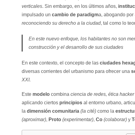
verticales
. Sin embargo, en los últimos años,
institu
impulsado un
cambio de paradigm
a, abogando por
reconociendo su derecho a la ciudad
, tal como lo te
En este nuevo enfoque, los habitantes no son me
construcción y el desarrollo de sus ciudades
En este contexto, el concepto de las
ciudades hexa
diversas corrientes del urbanismo para ofrecer una
s
XXI.
Este
modelo
combina
ciencia de redes, ética hacker
aplicando ciertos
principios
al entorno urbano, artic
la
dimensión comunitaria
(la cité)
como la
estructu
(aproximar)
,
Proto
(experimentar)
,
Co
(colaborar)
y
T