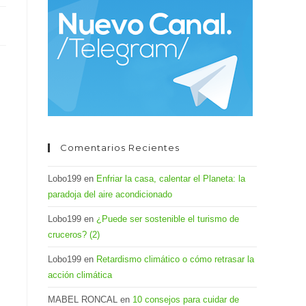
el
panel
de
búsqueda.
Comentarios Recientes
Lobo199
en
Enfriar la casa, calentar el Planeta: la
paradoja del aire acondicionado
Lobo199
en
¿Puede ser sostenible el turismo de
cruceros? (2)
Lobo199
en
Retardismo climático o cómo retrasar la
acción climática
MABEL RONCAL
en
10 consejos para cuidar de