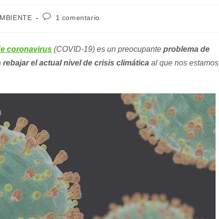
Comentarios
AMBIENTE
1 comentario
de
la
entrada:
e coronavirus
(COVID-19) es un preocupante
problema de
a
rebajar el actual nivel de crisis climática
al que nos estamos