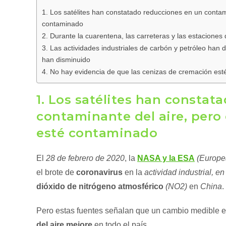
1. Los satélites han constatado reducciones en un contami
contaminado
2. Durante la cuarentena, las carreteras y las estacione
3. Las actividades industriales de carbón y petróleo han 
han disminuido
4. No hay evidencia de que las cenizas de cremación est
1. Los satélites han constat
contaminante del aire, pero 
esté contaminado
El
28 de febrero de 2020
, la
NASA y la ESA
(Europe
el brote de
coronavirus
en la
actividad industrial, en
dióxido de nitrógeno atmosférico
(NO2)
en
China
.
Pero estas fuentes señalan que un cambio medible 
del aire mejore
en todo el país.