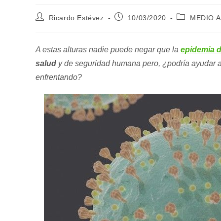
Autor
Publicación
Categoría
Ricardo Estévez
10/03/2020
MEDIO 
de
de
de
la
la
la
entrada:
entrada:
entrada:
A estas alturas nadie puede negar que la
epidemia d
salud
y de seguridad humana pero, ¿podría ayudar 
enfrentando?