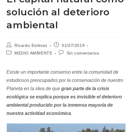
solución al deterioro
ambiental
Autor
Publicación
Ricardo Estévez
31/07/2019
de
de
Categoría
Comentarios
MEDIO AMBIENTE
Sin comentarios
la
la
de
de
entrada:
entrada:
la
la
entrada:
entrada:
Existe un importante consenso entre la comunidad de
estudiosos preocupados por la conservación de nuestro
Planeta en la idea de que
gran parte de la crisis
ecológica se explica porque es invisible el deterioro
ambiental producido por la inmensa mayoría de
nuestra actividad económica
.