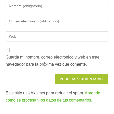
Introduce
tu
nombre
Introduce
o
tu
nombre
dirección
Introduce
de
de
la
usuario
correo
URL
para
electrónico
de
comentar
para
Guarda mi nombre, correo electrónico y web en este
tu
comentar
navegador para la próxima vez que comente.
web
(opcional)
Este sitio usa Akismet para reducir el spam.
Aprende
cómo se procesan los datos de tus comentarios.