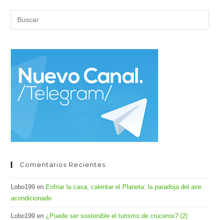
Pul
Es
par
cer
el
pan
de
bús
Comentarios Recientes
Lobo199
en
Enfriar la casa, calentar el Planeta: la paradoja del aire
acondicionado
Lobo199
en
¿Puede ser sostenible el turismo de cruceros? (2)