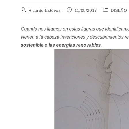
Autor
Publicación
Categoría
Ricardo Estévez
11/08/2017
DISEÑO
de
de
de
la
la
la
entrada:
entrada:
entrada:
Cuando nos fijamos en estas figuras que identifica
vienen a la cabeza invenciones y descubrimientos r
sostenible o las energías renovables
.