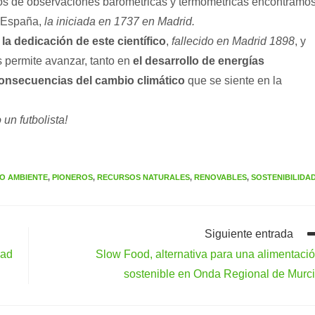
itos de observaciones barométricas y termométricas encontramo
n España,
la iniciada en 1737 en Madrid.
 la dedicación de este científico
,
fallecido en Madrid 1898
, y
s permite avanzar, tanto en
el desarrollo de energías
consecuencias del cambio climático
que se siente en la
un futbolista!
O AMBIENTE
,
PIONEROS
,
RECURSOS NATURALES
,
RENOVABLES
,
SOSTENIBILIDA
Siguiente entrada
dad
Slow Food, alternativa para una alimentaci
sostenible en Onda Regional de Murc