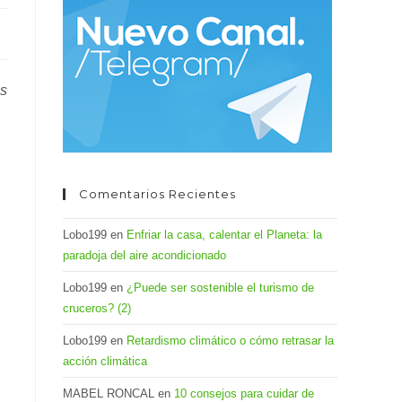
el
panel
de
búsqueda.
os
Comentarios Recientes
Lobo199
en
Enfriar la casa, calentar el Planeta: la
paradoja del aire acondicionado
Lobo199
en
¿Puede ser sostenible el turismo de
cruceros? (2)
Lobo199
en
Retardismo climático o cómo retrasar la
acción climática
MABEL RONCAL
en
10 consejos para cuidar de