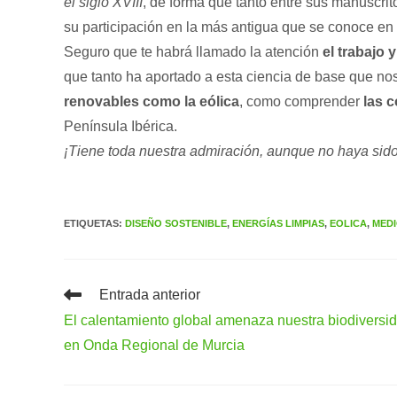
el siglo XVIII
, de forma que tanto entre sus manuscr
su participación en la más antigua que se conoce e
Seguro que te habrá llamado la atención
el trabajo y
que tanto ha aportado a esta ciencia de base que no
renovables como la eólica
, como comprender
las 
Península Ibérica.
¡Tiene toda nuestra admiración, aunque no haya sido 
ETIQUETAS
:
DISEÑO SOSTENIBLE
,
ENERGÍAS LIMPIAS
,
EOLICA
,
MEDI
Leer
Entrada anterior
más
El calentamiento global amenaza nuestra biodiversi
artículos
en Onda Regional de Murcia