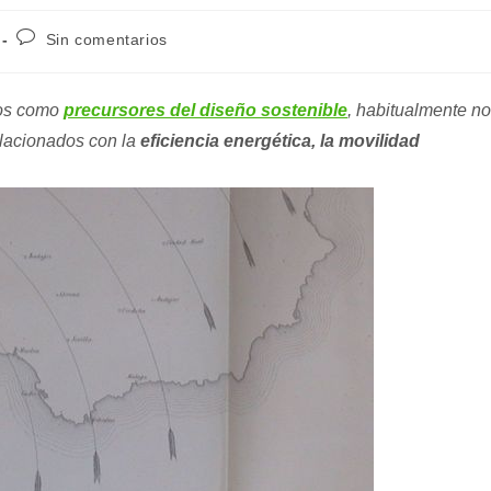
Comentarios
Sin comentarios
de
la
entrada:
mos como
precursores del diseño sostenible
, habitualmente n
elacionados con la
eficiencia energética, la movilidad