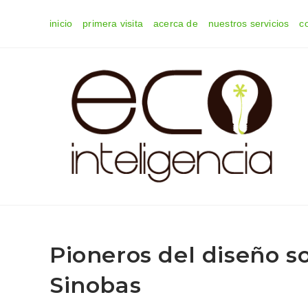
Ir
inicio
primera visita
acerca de
nuestros servicios
c
al
contenido
Pioneros del diseño s
Sinobas