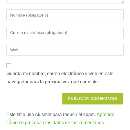
Introduce
tu
nombre
Introduce
o
tu
nombre
dirección
Introduce
de
de
la
usuario
correo
URL
para
electrónico
de
comentar
para
Guarda mi nombre, correo electrónico y web en este
tu
comentar
navegador para la próxima vez que comente.
web
(opcional)
Este sitio usa Akismet para reducir el spam.
Aprende
cómo se procesan los datos de tus comentarios.