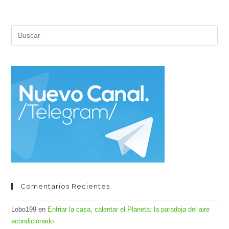
Pul
Es
par
cer
el
pan
de
bús
Comentarios Recientes
Lobo199
en
Enfriar la casa, calentar el Planeta: la paradoja del aire
acondicionado