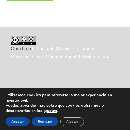
Obra bajo
licencia de Creative Commons
Reconocimiento-CompartirIgual 4.0 Internacional
.
Utilizamos cookies para ofrecerte la mejor experiencia en
nuestra web.
Puedes aprender más sobre qué cookies utilizamos o
desactivarlas en los
ajustes
.
2010-2026 ecointeligencia, realizado por
XTRAD
, usando
WordPress
Aceptar
Rechazar
Ajustes