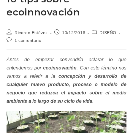
ecoinnovación
Autor
Publicación
Categoría
Ricardo Estévez
10/12/2016
DISEÑO
de
de
de
Comentarios
1 comentario
la
la
la
de
entrada:
entrada:
entrada:
la
entrada:
Antes de empezar convendría aclarar lo que
entendemos por
ecoinnovación
. Con este término nos
vamos a referir a la
concepción y desarrollo de
cualquier nuevo producto, proceso o modelo de
negocio que reduzca el impacto sobre el medio
ambiente a lo largo de su ciclo de vida
.