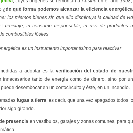
gética
, cuyos orígenes se remontan a
Austria
en el año
1998
,
mo
¿de qué forma podemos alcanzar la eficiencia energétic
er los mismos bienes sin que ello disminuya la calidad de vi
 el
reciclaje, el consumo responsable, el uso de productos 
de combustibles fósiles
.
energética es un instrumento importantísimo para reactivar
 medidas a adoptar es la
verificación del estado de nuest
os innecesarios tanto de energía como de dinero, sino por u
puede desembocar en un cortocircuito y éste, en un incendio.
llamadas
fugas a tierra
, es decir, que una vez apagados todos l
dor siga girando.
de presencia
en vestíbulos, garajes y zonas comunes, para q
mática.