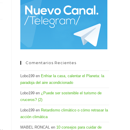
el
panel
de
búsqueda.
Comentarios Recientes
Lobo199
en
Enfriar la casa, calentar el Planeta: la
paradoja del aire acondicionado
Lobo199
en
¿Puede ser sostenible el turismo de
cruceros? (2)
Lobo199
en
Retardismo climático o cómo retrasar la
acción climática
MABEL RONCAL
en
10 consejos para cuidar de