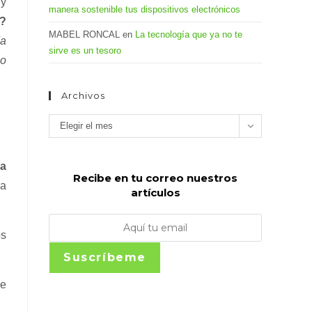
 y
manera sostenible tus dispositivos electrónicos
a?
MABEL RONCAL
en
La tecnología que ya no te
da
sirve es un tesoro
no
Archivos
Archivos
Elegir el mes
ra
Recibe en tu correo nuestros
na
artículos
os
Suscríbeme
ue