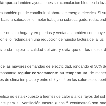
s lámparas
también ayuda, pues su acumulación bloquea la luz.
 también puede contribuir al ahorro de energía eléctrica. Si s
 y basura saturados, el motor trabajaría sobrecargado, reducien
de nuestro hogar y en puertas y ventanas también contribuye
 con ello, redunda en una reducción de nuestra factura de la luz.
ivienda mejora la calidad del aire y evita que en los meses 
 de las mayores demandas de electricidad, rondando el 30% d
importante
regular correctamente su temperatura
, de mane
ares de clima templado y entre el 3 y el 4 en los calurosos deber
gorífico no está expuesto a fuentes de calor o a los rayos del sol
te para su ventilación trasera (unos 5 centímetros) son otr