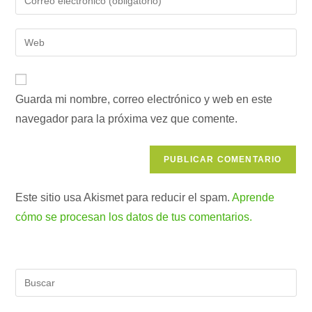
o
tu
nombre
dirección
Introduce
de
de
la
usuario
correo
URL
para
electrónico
de
comentar
para
Guarda mi nombre, correo electrónico y web en este
tu
comentar
navegador para la próxima vez que comente.
web
(opcional)
Este sitio usa Akismet para reducir el spam.
Aprende
cómo se procesan los datos de tus comentarios.
Pul
Es
par