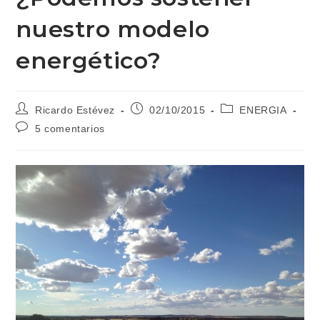
nuestro modelo
energético?
Autor
Publicación
Categoría
Ricardo Estévez
02/10/2015
ENERGIA
de
de
de
Comentarios
5 comentarios
la
la
la
de
entrada:
entrada:
entrada:
la
entrada: