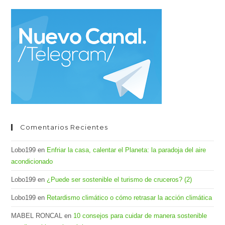
cer
el
pan
de
bús
Comentarios Recientes
Lobo199
en
Enfriar la casa, calentar el Planeta: la paradoja del aire
acondicionado
Lobo199
en
¿Puede ser sostenible el turismo de cruceros? (2)
Lobo199
en
Retardismo climático o cómo retrasar la acción climática
MABEL RONCAL
en
10 consejos para cuidar de manera sostenible