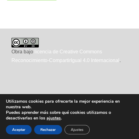
Obra bajo
licencia de Creative Commons
Reconocimiento-CompartirIgual 4.0 Internacional
.
Utilizamos cookies para ofrecerte la mejor experiencia en
nuestra web.
Puedes aprender más sobre qué cookies utilizamos o
desactivarlas en los
ajustes
.
2010-2026 ecointeligencia, realizado por
XTRAD
, usando
WordPress
Aceptar
Rechazar
Ajustes