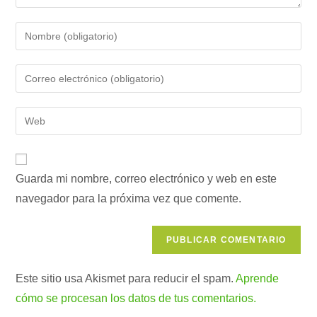
Introduce
tu
nombre
Introduce
o
tu
nombre
dirección
Introduce
de
de
la
usuario
correo
URL
para
electrónico
de
comentar
para
Guarda mi nombre, correo electrónico y web en este
tu
comentar
navegador para la próxima vez que comente.
web
(opcional)
Este sitio usa Akismet para reducir el spam.
Aprende
cómo se procesan los datos de tus comentarios.