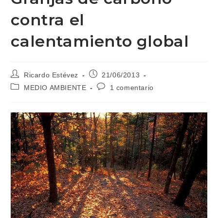
contra el
calentamiento global
Autor
Publicación
Ricardo Estévez
21/06/2013
de
de
Categoría
Comentarios
MEDIO AMBIENTE
1 comentario
la
la
de
de
entrada:
entrada:
la
la
entrada:
entrada: