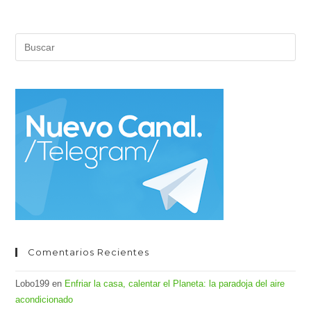
Pul
Es
par
cer
el
pan
de
bús
Comentarios Recientes
Lobo199
en
Enfriar la casa, calentar el Planeta: la paradoja del aire
acondicionado