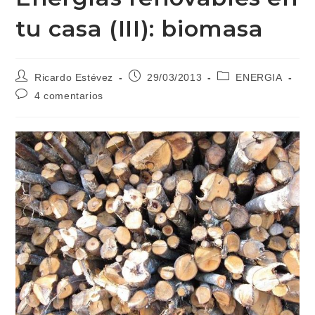
tu casa (III): biomasa
Autor
Publicación
Categoría
Ricardo Estévez
29/03/2013
ENERGIA
de
de
de
Comentarios
4 comentarios
la
la
la
de
entrada:
entrada:
entrada:
la
entrada: