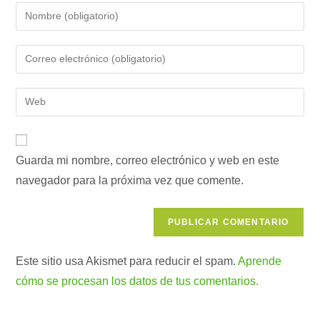
Introduce
tu
nombre
Introduce
o
tu
nombre
dirección
Introduce
de
de
la
usuario
correo
URL
para
electrónico
de
comentar
para
Guarda mi nombre, correo electrónico y web en este
tu
comentar
navegador para la próxima vez que comente.
web
(opcional)
Este sitio usa Akismet para reducir el spam.
Aprende
cómo se procesan los datos de tus comentarios.