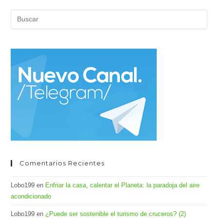
Pul
Es
par
cer
el
pan
de
bús
Comentarios Recientes
Lobo199
en
Enfriar la casa, calentar el Planeta: la paradoja del aire
acondicionado
Lobo199
en
¿Puede ser sostenible el turismo de cruceros? (2)