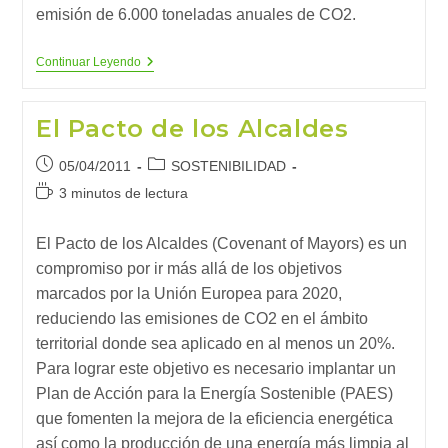
emisión de 6.000 toneladas anuales de CO2.
Smartcity,
Continuar Leyendo
Modelo
De
Ciudad
El Pacto de los Alcaldes
Ecointeligente
Publicación
Categoría
05/04/2011
SOSTENIBILIDAD
de
de
Tiempo
3 minutos de lectura
la
la
de
entrada:
entrada:
lectura:
El Pacto de los Alcaldes (Covenant of Mayors) es un
compromiso por ir más allá de los objetivos
marcados por la Unión Europea para 2020,
reduciendo las emisiones de CO2 en el ámbito
territorial donde sea aplicado en al menos un 20%.
Para lograr este objetivo es necesario implantar un
Plan de Acción para la Energía Sostenible (PAES)
que fomenten la mejora de la eficiencia energética
así como la producción de una energía más limpia al