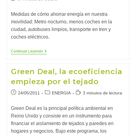
la
la
de
entrada:
entrada:
lectura:
Medidas de cómo ahorrar energía en nuestra
movilidad: Metro nocturno, menos coches en la
ciudad, autobuses limpios, transporte en tren y
coches eléctricos.
¿Cómo
Continuar Leyendo
Ahorrar
En
Nuestra
Green Deal, la ecoeficiencia
Movilidad?
empieza por el tejado
Publicación
Categoría
Tiempo
24/05/2011
ENERGIA
3 minutos de lectura
de
de
de
la
la
lectura:
Green Deal es la principal política ambiental en
entrada:
entrada:
Reino Unido y consiste en un instrumento para
financiar el aislamiento de tejados y paredes en
hogares y negocios. Bajo este programa, los