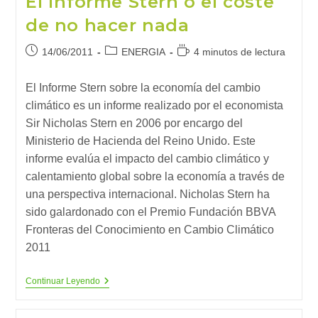
El informe Stern o el coste
de no hacer nada
Publicación
Categoría
Tiempo
14/06/2011
ENERGIA
4 minutos de lectura
de
de
de
la
la
lectura:
El Informe Stern sobre la economía del cambio
entrada:
entrada:
climático es un informe realizado por el economista
Sir Nicholas Stern en 2006 por encargo del
Ministerio de Hacienda del Reino Unido. Este
informe evalúa el impacto del cambio climático y
calentamiento global sobre la economía a través de
una perspectiva internacional. Nicholas Stern ha
sido galardonado con el Premio Fundación BBVA
Fronteras del Conocimiento en Cambio Climático
2011
El
Continuar Leyendo
Informe
Stern
O