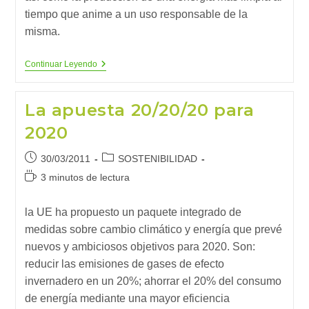
tiempo que anime a un uso responsable de la
misma.
El
Continuar Leyendo
Pacto
De
Los
La apuesta 20/20/20 para
Alcaldes
2020
Publicación
Categoría
30/03/2011
SOSTENIBILIDAD
de
de
Tiempo
3 minutos de lectura
la
la
de
entrada:
entrada:
lectura:
la UE ha propuesto un paquete integrado de
medidas sobre cambio climático y energía que prevé
nuevos y ambiciosos objetivos para 2020. Son:
reducir las emisiones de gases de efecto
invernadero en un 20%; ahorrar el 20% del consumo
de energía mediante una mayor eficiencia