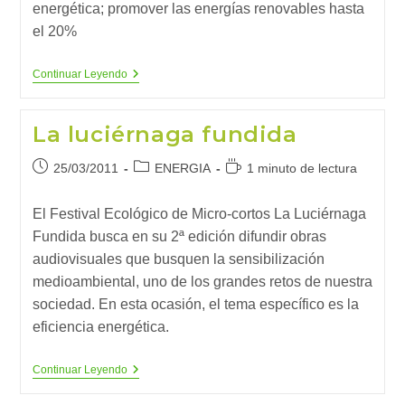
energética; promover las energías renovables hasta
el 20%
La
Continuar Leyendo
Apuesta
20/20/20
Para
La luciérnaga fundida
2020
Publicación
Categoría
Tiempo
25/03/2011
ENERGIA
1 minuto de lectura
de
de
de
la
la
lectura:
El Festival Ecológico de Micro-cortos La Luciérnaga
entrada:
entrada:
Fundida busca en su 2ª edición difundir obras
audiovisuales que busquen la sensibilización
medioambiental, uno de los grandes retos de nuestra
sociedad. En esta ocasión, el tema específico es la
eficiencia energética.
La
Continuar Leyendo
Luciérnaga
Fundida