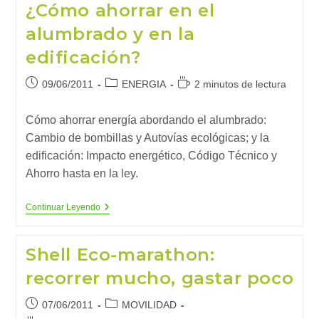
¿Cómo ahorrar en el
El
Coste
alumbrado y en la
De
No
edificación?
Hacer
Nada
Publicación
Categoría
Tiempo
09/06/2011
ENERGIA
2 minutos de lectura
de
de
de
la
la
lectura:
Cómo ahorrar energía abordando el alumbrado:
entrada:
entrada:
Cambio de bombillas y Autovías ecológicas; y la
edificación: Impacto energético, Código Técnico y
Ahorro hasta en la ley.
¿Cómo
Continuar Leyendo
Ahorrar
En
El
Shell Eco-marathon:
Alumbrado
Y
recorrer mucho, gastar poco
En
La
Edificación?
Publicación
Categoría
07/06/2011
MOVILIDAD
de
de