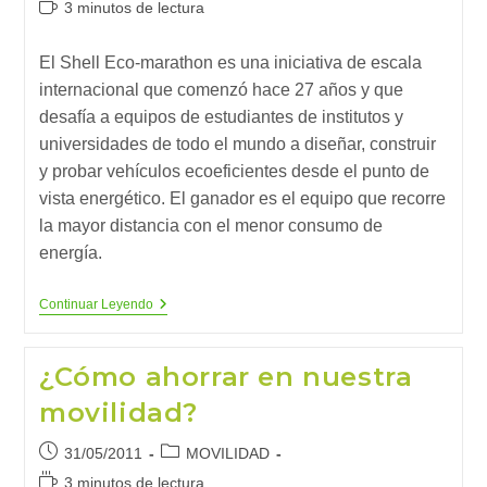
Tiempo
3 minutos de lectura
la
la
de
entrada:
entrada:
lectura:
El Shell Eco-marathon es una iniciativa de escala
internacional que comenzó hace 27 años y que
desafía a equipos de estudiantes de institutos y
universidades de todo el mundo a diseñar, construir
y probar vehículos ecoeficientes desde el punto de
vista energético. El ganador es el equipo que recorre
la mayor distancia con el menor consumo de
energía.
Shell
Continuar Leyendo
Eco-
Marathon:
Recorrer
¿Cómo ahorrar en nuestra
Mucho,
Gastar
movilidad?
Poco
Publicación
Categoría
31/05/2011
MOVILIDAD
de
de
Tiempo
3 minutos de lectura