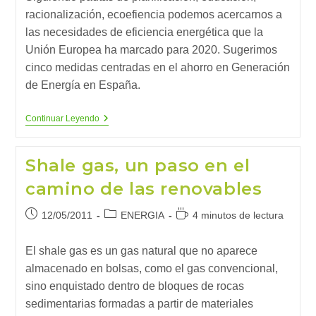
entrada:
entrada:
racionalización, ecoefiencia podemos acercarnos a
las necesidades de eficiencia energética que la
Unión Europea ha marcado para 2020. Sugerimos
cinco medidas centradas en el ahorro en Generación
de Energía en España.
¿Cómo
Continuar Leyendo
Ahorrar
En
Nuestra
Shale gas, un paso en el
Generación
De
camino de las renovables
Energía?
Publicación
Categoría
Tiempo
12/05/2011
ENERGIA
4 minutos de lectura
de
de
de
la
la
lectura:
El shale gas es un gas natural que no aparece
entrada:
entrada:
almacenado en bolsas, como el gas convencional,
sino enquistado dentro de bloques de rocas
sedimentarias formadas a partir de materiales