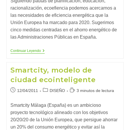
Siguiendo pautas de planificación, educación,
entrada:
entrada:
racionalización, ecoefiencia podemos acercarnos a
las necesidades de eficiencia energética que la
Unión Europea ha marcado para 2020. Sugerimos
cinco medidas centradas en el ahorro energético de
las Administraciones Públicas en España.
¿Cómo
Continuar Leyendo
Ahorrar
Energía
En
Smartcity, modelo de
Las
Administraciones
ciudad ecointeligente
Públicas?
Publicación
Categoría
Tiempo
12/04/2011
DISEÑO
3 minutos de lectura
de
de
de
la
la
lectura:
Smartcity Málaga (España) es un ambicioso
entrada:
entrada:
proyecto tecnológico alineado con los objetivos
20/20/20 de la Unión Europea, que persigue ahorrar
un 20% del consumo energético y evitar así la