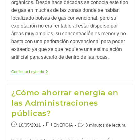
orgánicos. Desde hace décadas se conocía este tipo
de gas en muchas de las zonas donde se habían
localizado bolsas de gas convencional, pero su
explotación no era rentable al estar disperso por
áreas muy amplias, su concentración es menor y no
basta con una perforación convencional para poder
extraerlo ya que se que requiere una estimulación
artificial para sacarlo de dentro de las rocas.
Shale
Continuar Leyendo
Gas,
Un
Paso
¿Cómo ahorrar energía en
En
El
las Administraciones
Camino
De
públicas?
Las
Renovables
Publicación
Categoría
Tiempo
10/05/2011
ENERGIA
3 minutos de lectura
de
de
de
la
la
lectura: