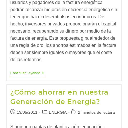
usuarios y pagadores de la factura energética
podrán alcanzar mejoras en eficiencia energética sin
tener que hacer desembolsos económicos. De
hecho, inversores privados proporcionarán el capital
necesario, recuperando su dinero por medio de la
factura de energía. Esta propuesta gira alrededor de
una regla de oro: los ahorros estimados en la factura
deben ser siempre iguales o mayores que el coste
de las reformas.
Green
Continuar Leyendo
Deal,
La
Ecoeficiencia
¿Cómo ahorrar en nuestra
Empieza
Por
Generación de Energía?
El
Tejado
Publicación
Categoría
Tiempo
19/05/2011
ENERGIA
2 minutos de lectura
de
de
de
la
la
lectura:
Siguiendo pautas de planificación, educación,