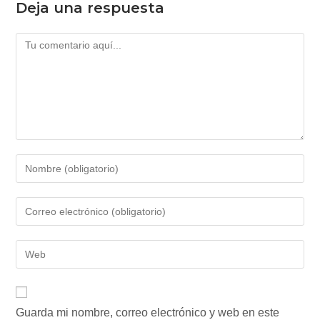
Deja una respuesta
Comentario
Introduce
tu
nombre
Introduce
o
tu
nombre
dirección
Introduce
de
de
la
usuario
correo
URL
para
electrónico
de
comentar
para
Guarda mi nombre, correo electrónico y web en este
tu