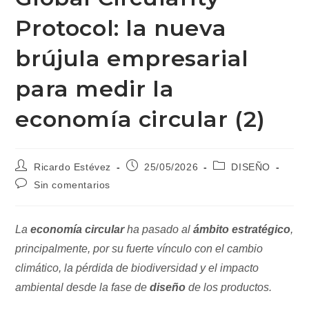
Protocol: la nueva
brújula empresarial
para medir la
economía circular (2)
Autor
Publicación
Categoría
Ricardo Estévez
25/05/2026
DISEÑO
de
de
de
Comentarios
Sin comentarios
la
la
la
de
entrada:
entrada:
entrada:
la
entrada:
La
economía circular
ha pasado al
ámbito estratégico
,
principalmente, por su fuerte vínculo con el cambio
climático, la pérdida de biodiversidad y el impacto
ambiental desde la fase de
diseño
de los productos.