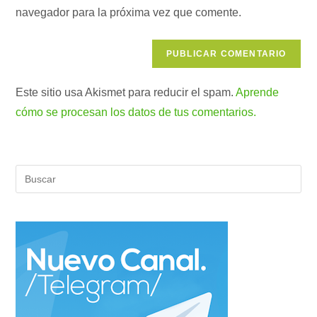
comentar
navegador para la próxima vez que comente.
web
(opcional)
Este sitio usa Akismet para reducir el spam.
Aprende
cómo se procesan los datos de tus comentarios.
Pul
Es
par
cer
el
pan
de
bús