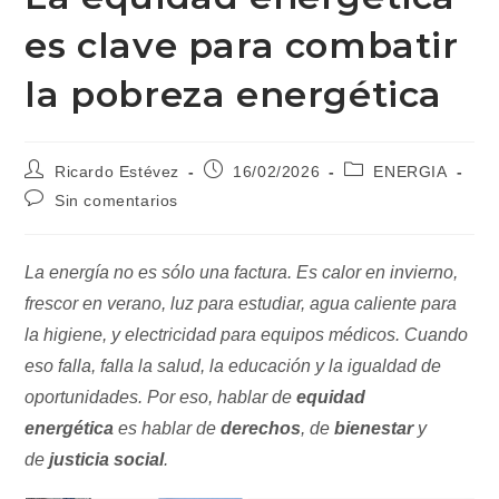
es clave para combatir
la pobreza energética
Autor
Publicación
Categoría
Ricardo Estévez
16/02/2026
ENERGIA
de
de
de
Comentarios
Sin comentarios
la
la
la
de
entrada:
entrada:
entrada:
la
entrada:
La energía no es sólo una factura. Es calor en invierno,
frescor en verano, luz para estudiar, agua caliente para
la higiene, y electricidad para equipos médicos. Cuando
eso falla, falla la salud, la educación y la igualdad de
oportunidades. Por eso, hablar de
equidad
energética
es hablar de
derechos
, de
bienestar
y
de
justicia social
.