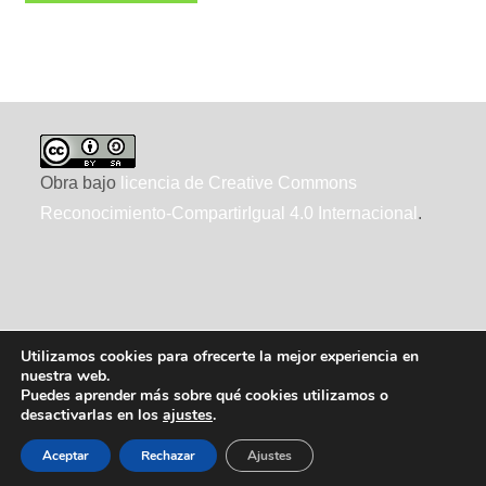
Obra bajo
licencia de Creative Commons
Reconocimiento-CompartirIgual 4.0 Internacional
.
Utilizamos cookies para ofrecerte la mejor experiencia en
nuestra web.
Puedes aprender más sobre qué cookies utilizamos o
desactivarlas en los
ajustes
.
2010-2026 ecointeligencia, realizado por
XTRAD
, usando
WordPress
Aceptar
Rechazar
Ajustes