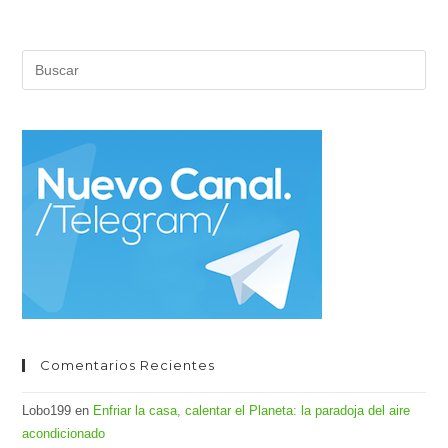
Pul
Es
par
cer
el
pan
de
bús
Comentarios Recientes
Lobo199
en
Enfriar la casa, calentar el Planeta: la paradoja del aire
acondicionado