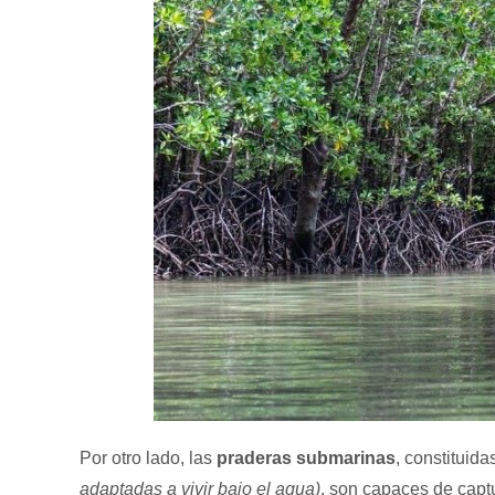
Por otro lado, las
praderas submarinas
, constituid
adaptadas a vivir bajo el agua)
, son capaces de capt