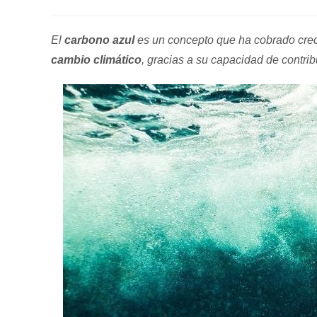
de
de
de
la
la
la
entrada:
entrada:
entrada:
El
carbono azul
es un concepto que ha cobrado crec
cambio climático
, gracias a su capacidad de contrib