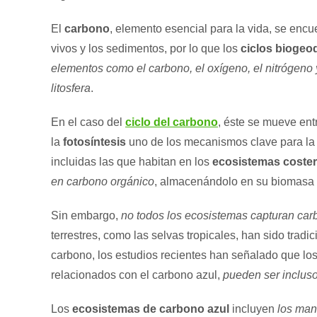
El
carbono
, elemento esencial para la vida, se encu
vivos y los sedimentos, por lo que los
ciclos biogeo
elementos como el carbono, el oxígeno, el nitrógeno y e
litosfera
.
En el caso del
ciclo del carbono
, éste se mueve en
la
fotosíntesis
uno de los mecanismos clave para l
incluidas las que habitan en los
ecosistemas coste
en carbono orgánico
, almacenándolo en su biomasa 
Sin embargo,
no todos los ecosistemas capturan car
terrestres, como las selvas tropicales, han sido tra
carbono, los estudios recientes han señalado que lo
relacionados con el carbono azul,
pueden ser incluso
Los
ecosistemas de carbono azul
incluyen
los man