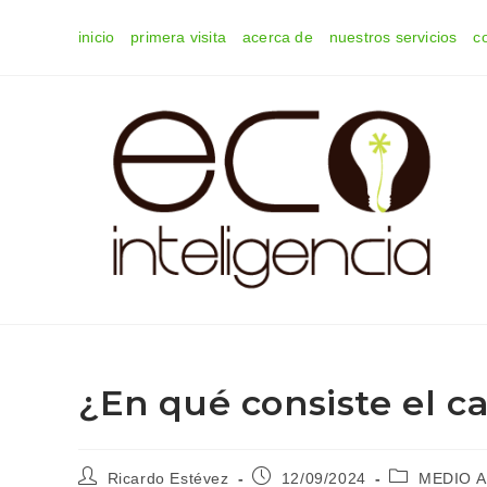
Ir
inicio
primera visita
acerca de
nuestros servicios
c
al
contenido
¿En qué consiste el c
Autor
Publicación
Categoría
Ricardo Estévez
12/09/2024
MEDIO 