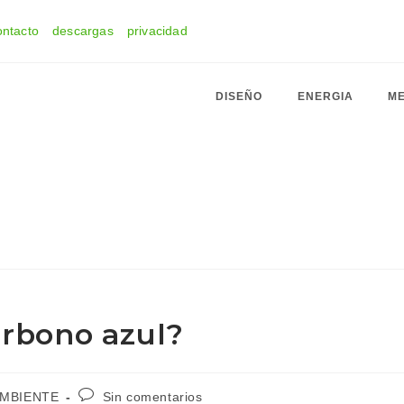
ontacto
descargas
privacidad
DISEÑO
ENERGIA
ME
arbono azul?
Comentarios
AMBIENTE
Sin comentarios