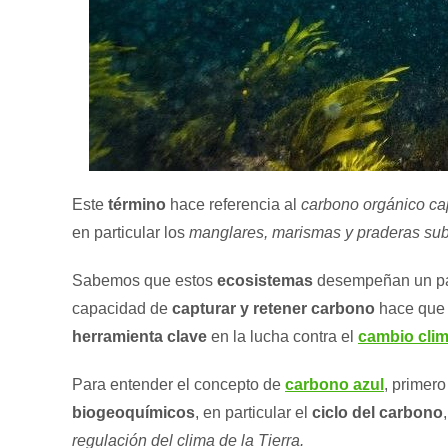
Este
término
hace referencia al
carbono orgánico ca
en particular los
manglares, marismas y praderas su
Sabemos que estos
ecosistemas
desempeñan un pap
capacidad de
capturar y retener carbono
hace que 
herramienta clave
en la lucha contra el
cambio clim
Para entender el concepto de
carbono azul
, primero
biogeoquímicos
, en particular el
ciclo del carbono
regulación del clima de la Tierra.