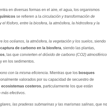
entra en diversas formas en el aire, el agua, los organismos
químicos
se refieren a la
circulación y transformación de
l fósforo, entre la biosfera, la atmósfera, la hidrosfera y la
tre
los océanos, la atmósfera, la vegetación y los suelos
, siendo
a
captura de carbono en la biosfera
, siendo las plantas,
ros
, las que convierten
el dióxido de carbono (CO2) atmosférico
y en los sedimentos.
bono con la misma eficiencia
. Mientras que los
bosques
dicionalmente valorados por su capacidad de secuestro de
s
ecosistemas costeros
, particularmente los que están
 más efectivos
.
glares, las praderas submarinas y las marismas salinas
, que n