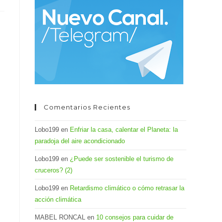
el
panel
de
búsqueda.
Comentarios Recientes
Lobo199
en
Enfriar la casa, calentar el Planeta: la
paradoja del aire acondicionado
Lobo199
en
¿Puede ser sostenible el turismo de
cruceros? (2)
Lobo199
en
Retardismo climático o cómo retrasar la
acción climática
MABEL RONCAL
en
10 consejos para cuidar de