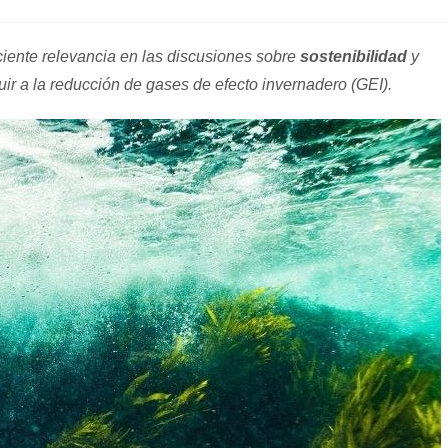
de
la
entrada:
iente relevancia en las discusiones sobre
sostenibilidad
y
uir a la reducción de gases de efecto invernadero (GEI).