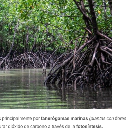
as principalmente por
fanerógamas marinas
(plantas con flores
urar dióxido de carbono a través de la
fotosíntesis
,