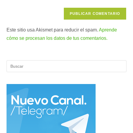
(opcional)
Este sitio usa Akismet para reducir el spam.
Aprende
cómo se procesan los datos de tus comentarios.
Pul
Es
par
cer
el
pan
de
bús