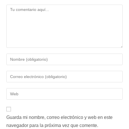
Comentario
Introduce
tu
nombre
Introduce
o
tu
nombre
dirección
Introduce
de
de
la
usuario
correo
URL
para
electrónico
de
comentar
para
Guarda mi nombre, correo electrónico y web en este
tu
comentar
navegador para la próxima vez que comente.
web