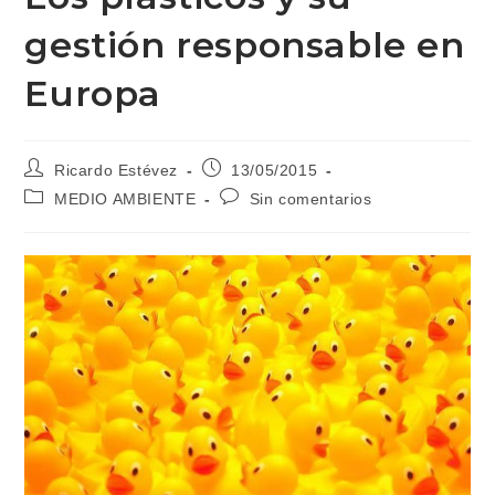
gestión responsable en
Europa
Autor
Publicación
Ricardo Estévez
13/05/2015
de
de
Categoría
Comentarios
MEDIO AMBIENTE
Sin comentarios
la
la
de
de
entrada:
entrada:
la
la
entrada:
entrada: