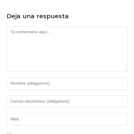
Deja una respuesta
Comentario
Introduce
tu
nombre
Introduce
o
tu
nombre
dirección
Introduce
de
de
la
usuario
correo
URL
para