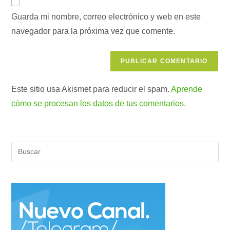
electrónico
de
comentar
para
Guarda mi nombre, correo electrónico y web en este
tu
comentar
navegador para la próxima vez que comente.
web
(opcional)
Este sitio usa Akismet para reducir el spam.
Aprende
cómo se procesan los datos de tus comentarios.
Pul
Es
par
cer
el
pan
de