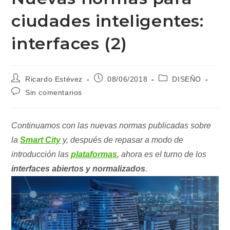
ciudades inteligentes:
interfaces (2)
Autor
Publicación
Categoría
Ricardo Estévez
08/06/2018
DISEÑO
de
de
de
Comentarios
Sin comentarios
la
la
la
de
entrada:
entrada:
entrada:
la
entrada:
Continuamos con las nuevas normas publicadas sobre
la
Smart City
y, después de repasar a modo de
introducción las
plataformas
, ahora es el turno de los
interfaces abiertos y normalizados
.