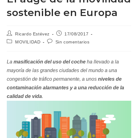
sostenible en Europa
Autor
Publicación
Ricardo Estévez
17/08/2017
de
de
Categoría
Comentarios
MOVILIDAD
Sin comentarios
la
la
de
de
entrada:
entrada:
la
la
entrada:
entrada:
La
masificación del uso del coche
ha llevado a la
mayoría de las grandes ciudades del mundo a una
congestión de tráfico permanente, a unos
niveles de
contaminación alarmantes y a una reducción de la
calidad de vida
.