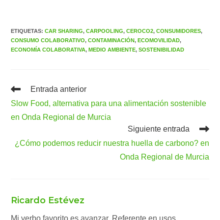
ETIQUETAS
:
CAR SHARING
,
CARPOOLING
,
CEROCO2
,
CONSUMIDORES
,
CONSUMO COLABORATIVO
,
CONTAMINACIÓN
,
ECOMOVILIDAD
,
ECONOMÍA COLABORATIVA
,
MEDIO AMBIENTE
,
SOSTENIBILIDAD
Leer
Entrada anterior
más
Slow Food, alternativa para una alimentación sostenible
artículos
en Onda Regional de Murcia
Siguiente entrada
¿Cómo podemos reducir nuestra huella de carbono? en
Onda Regional de Murcia
Ricardo Estévez
Mi verbo favorito es avanzar. Referente en usos