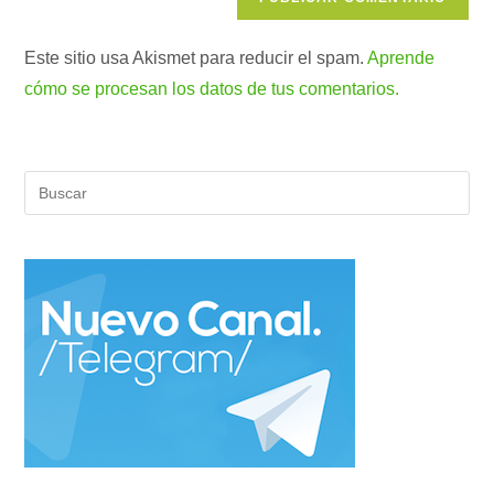
Este sitio usa Akismet para reducir el spam.
Aprende
cómo se procesan los datos de tus comentarios.
Pul
Es
par
cer
el
pan
de
bús