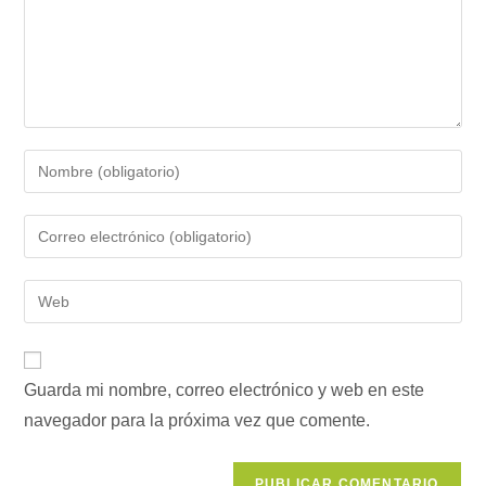
Introduce
tu
nombre
Introduce
o
tu
nombre
dirección
Introduce
de
de
la
usuario
correo
URL
para
electrónico
de
comentar
para
Guarda mi nombre, correo electrónico y web en este
tu
comentar
navegador para la próxima vez que comente.
web
(opcional)