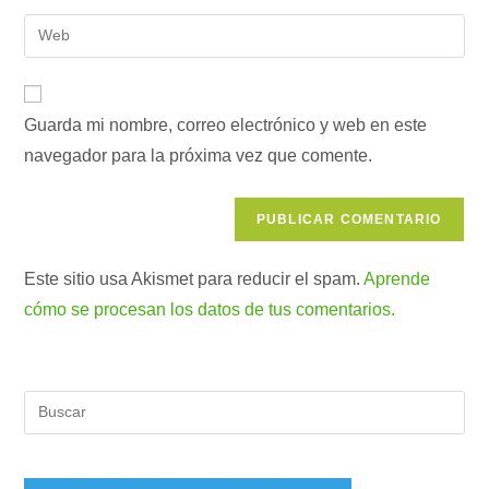
nombre
dirección
Introduce
de
de
la
usuario
correo
URL
para
electrónico
de
comentar
para
Guarda mi nombre, correo electrónico y web en este
tu
comentar
navegador para la próxima vez que comente.
web
(opcional)
Este sitio usa Akismet para reducir el spam.
Aprende
cómo se procesan los datos de tus comentarios.
Pul
Es
par
cer