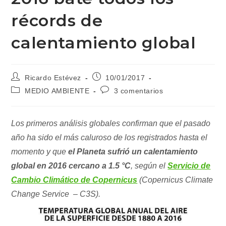
récords de
calentamiento global
Autor
Publicación
Ricardo Estévez
10/01/2017
de
de
Categoría
Comentarios
MEDIO AMBIENTE
3 comentarios
la
la
de
de
entrada:
entrada:
la
la
entrada:
entrada:
Los primeros análisis globales confirman que el pasado
año ha sido el más caluroso de los registrados hasta el
momento y que
el Planeta sufrió un calentamiento
global en 2016 cercano a 1.5 °C
, según el
Servicio de
Cambio Climático de Copernicus
(Copernicus Climate
Change Service – C3S).