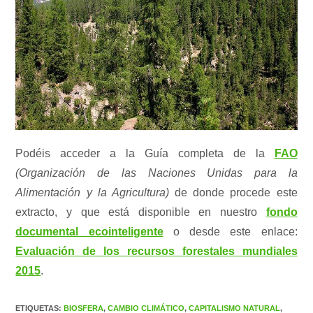
Podéis acceder a la Guía completa de la
FAO
(Organización de las Naciones Unidas para la
Alimentación y la Agricultura)
de donde procede este
extracto, y que está disponible en nuestro
fondo
documental ecointeligente
o desde este enlace:
Evaluación de los recursos forestales mundiales
2015
.
ETIQUETAS
:
BIOSFERA
,
CAMBIO CLIMÁTICO
,
CAPITALISMO NATURAL
,