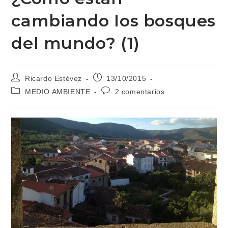
cambiando los bosques
del mundo? (1)
Autor
Publicación
Ricardo Estévez
13/10/2015
de
de
Categoría
Comentarios
MEDIO AMBIENTE
2 comentarios
la
la
de
de
entrada:
entrada:
la
la
entrada:
entrada: