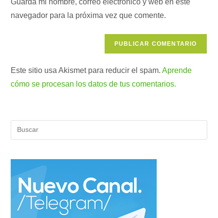
para
Guarda mi nombre, correo electrónico y web en este
tu
comentar
navegador para la próxima vez que comente.
web
(opcional)
Este sitio usa Akismet para reducir el spam.
Aprende
cómo se procesan los datos de tus comentarios.
Pul
Es
par
cer
el
pan
de
bús