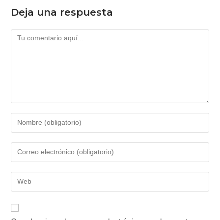
Deja una respuesta
Comentario
Introduce
tu
nombre
Introduce
o
tu
nombre
dirección
Introduce
de
de
la
usuario
correo
URL
para
electrónico
de
comentar