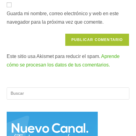
URL
para
electrónico
de
comentar
para
Guarda mi nombre, correo electrónico y web en este
tu
comentar
navegador para la próxima vez que comente.
web
(opcional)
Este sitio usa Akismet para reducir el spam.
Aprende
cómo se procesan los datos de tus comentarios.
Pul
Es
par
cer
el
pan