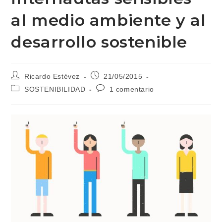
al medio ambiente y al
desarrollo sostenible
Autor
Publicación
Ricardo Estévez
21/05/2015
de
de
Categoría
Comentarios
SOSTENIBILIDAD
1 comentario
la
la
de
de
entrada:
entrada:
la
la
entrada:
entrada: