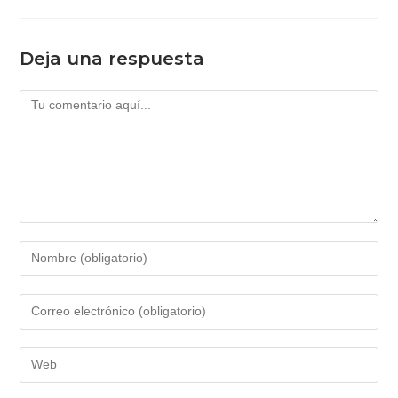
Deja una respuesta
Comentario
Introduce
tu
nombre
Introduce
o
tu
nombre
dirección
Introduce
de
de
la
usuario
correo