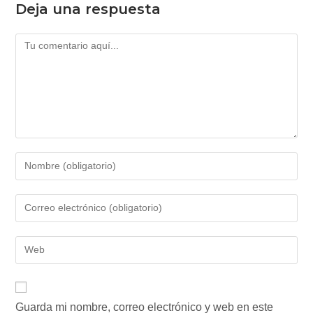
Deja una respuesta
Comentario
Introduce
tu
nombre
Introduce
o
tu
nombre
dirección
Introduce
de
de
la
usuario
correo
URL
para
electrónico
de
comentar
para
Guarda mi nombre, correo electrónico y web en este