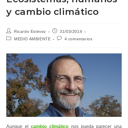
y cambio climático
Autor
Publicación
Ricardo Estévez
31/03/2014
de
de
Categoría
Comentarios
MEDIO AMBIENTE
4 comentarios
la
la
de
de
entrada:
entrada:
la
la
entrada:
entrada:
Aunque el
cambio climático
nos pueda parecer una