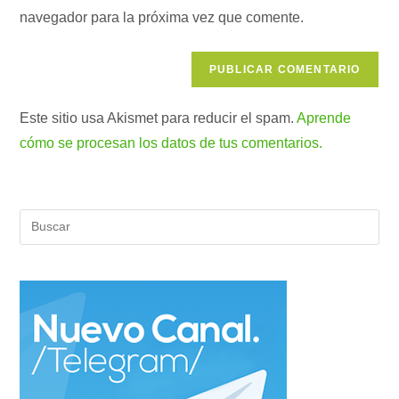
tu
comentar
navegador para la próxima vez que comente.
web
(opcional)
Este sitio usa Akismet para reducir el spam.
Aprende
cómo se procesan los datos de tus comentarios.
Pul
Es
par
cer
el
pan
de
bús